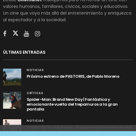
valores humanos, familiares, cívicos, sociales y educativos.
Un cine que vaya más allá del entretenimiento y enriquezca
al espectador y a la sociedad.
ÚLTIMAS ENTRADAS
NOTICIAS
Próximo estreno de PASTORIS, de Pablo Moreno
CRÍTICAS
Spider-Man: Brand New Day | Fantástica y
emocionante vuelta del trepamuros a la gran
pantalla
NOTICIAS
Tráiler de ‘Yo soy Rocky’, la sorprendente historia real
detrás de cómo Stallone se convirtió en Rocky
Utilizamos cookies anónimas de terceros para analizar el