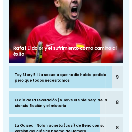
Rafa | El dolor y el sufrimiento como camino al
éxito
Toy Story 5 | La secuela que nadie había pedido
9
pero que todos necesitamos
El día de la revelación | Vuelve el Spielberg de la
8
ciencia ficción y el misterio
La Odisea | Nolan acierta (casi) de lleno con su
8
versión del clásico poema de Homero