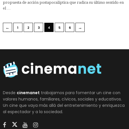
propuesta de acción postapocalíptica que radica su último sentido en
el …
←
→
1
2
3
4
5
6
Desde
cinemanet
trabajamos para fomentar un cine con
valores humanos, familiares, cívicos, sociales y educativos.
Un cine que vaya más allá del entretenimiento y enriquezca
al espectador y a la sociedad.