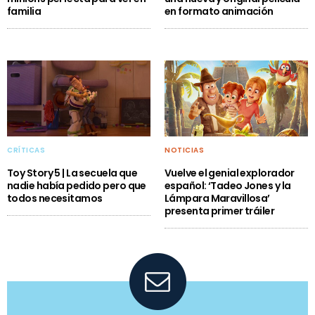
familia
en formato animación
CRÍTICAS
NOTICIAS
Toy Story 5 | La secuela que
Vuelve el genial explorador
nadie había pedido pero que
español: ‘Tadeo Jones y la
todos necesitamos
Lámpara Maravillosa’
presenta primer tráiler