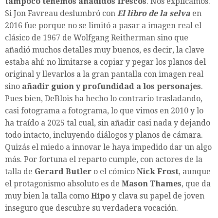
tampoco tenemos añadidos frescos
. Nos explicamos.
Si Jon Favreau deslumbró con
El libro de la selva
en
2016 fue porque no se limitó a pasar a imagen real el
clásico de 1967 de Wolfgang Reitherman sino que
añadió muchos detalles muy buenos, es decir, la clave
estaba ahí: no limitarse a copiar y pegar los planos del
original y llevarlos a la gran pantalla con imagen real
sino
añadir guion y profundidad a los personajes
.
Pues bien, DeBlois ha hecho lo contrario trasladando,
casi fotograma a fotograma, lo que vimos en 2010 y lo
ha traído a 2025 tal cual, sin añadir casi nada y dejando
todo intacto, incluyendo diálogos y planos de cámara.
Quizás el miedo a innovar le haya impedido dar un algo
más. Por fortuna el reparto cumple, con actores de la
talla de
Gerard Butler
o el cómico
Nick Frost
, aunque
el protagonismo absoluto es de
Mason Thames
, que da
muy bien la talla como
Hipo
y clava su papel de joven
inseguro que descubre su verdadera vocación.