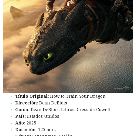
Título Original
: How to Train Your Dragon
Dirección
: Dean DeBlois
Guión
: Dean DeBlois. Libros: Cressida Cowell
País
: Estados Unidos
Año
: 2025
Duración
: 125 min.