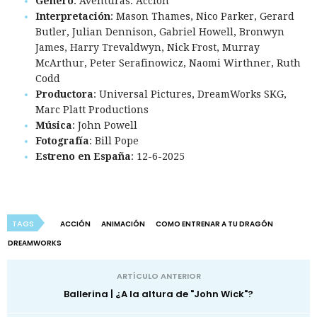
Género
: Aventuras. Acción
Interpretación
: Mason Thames, Nico Parker, Gerard
Butler, Julian Dennison, Gabriel Howell, Bronwyn
James, Harry Trevaldwyn, Nick Frost, Murray
McArthur, Peter Serafinowicz, Naomi Wirthner, Ruth
Codd
Productora
: Universal Pictures, DreamWorks SKG,
Marc Platt Productions
Música
: John Powell
Fotografía
: Bill Pope
Estreno en España
: 12-6-2025
TAGS
ACCIÓN
ANIMACIÓN
COMO ENTRENAR A TU DRAGÓN
DREAMWORKS
ARTÍCULO ANTERIOR
Ballerina | ¿A la altura de "John Wick"?