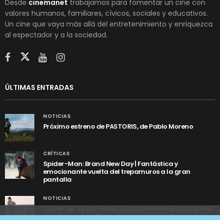
Desde
cinemanet
trabajamos para fomentar un cine con
valores humanos, familiares, cívicos, sociales y educativos.
Un cine que vaya más allá del entretenimiento y enriquezca
al espectador y a la sociedad.
ÚLTIMAS ENTRADAS
NOTICIAS
Próximo estreno de PASTORIS, de Pablo Moreno
CRÍTICAS
Spider-Man: Brand New Day | Fantástica y
emocionante vuelta del trepamuros a la gran
pantalla
NOTICIAS
Tráiler de ‘Yo soy Rocky’, la sorprendente historia real
detrás de cómo Stallone se convirtió en Rocky
Utilizamos cookies anónimas de terceros para analizar el