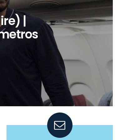
ire) |
 metros