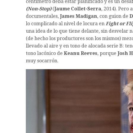
centímetro deba estar planificado y es un desaf
(Non-Stop)
(
Jaume Collet-Serra
, 2014). Pero 
documentales,
James Madigan
, con guion de
D
lo complicado al nivel de locura en
Fight or Fli
una idea de lo que tiene delante, sin desvelar 
(de hecho los productores son los mismos) mez
llevado al aire y en tono de alocada serie B: t
tono lacónico de
Keanu Reeves
, porque
Josh H
muy socarrón.