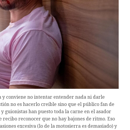
ón y conviene no intentar entender nada ni darle
tión no es hacerlo creíble sino que el público fan de
r y guionistas han puesto toda la carne en el asador
e recibo reconocer que no hay bajones de ritmo. Eso
casiones excesiva (lo de la motosierra es demasiado) y