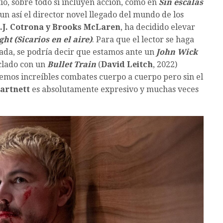
ío, sobre todo si incluyen acción, como en
Sin escalas
aun así el director novel llegado del mundo de los
.J. Cotrona y Brooks McLaren
, ha decidido elevar
ght (Sicarios en el aire)
. Para que el lector se haga
nada, se podría decir que estamos ante un
John Wick
clado con un
Bullet Train
(
David Leitch
, 2022)
enemos increíbles combates cuerpo a cuerpo pero sin el
artnett
es absolutamente expresivo y muchas veces