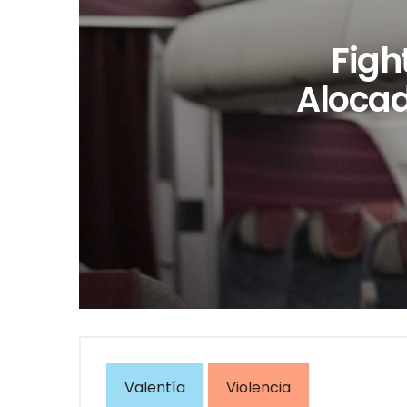
Fight
Alocad
Valentía
Violencia