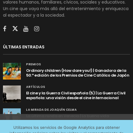
valores humanos, familiares, cívicos, sociales y educativos.
Un cine que vaya más allá del entretenimiento y enriquezca
al espectador y a la sociedad.
ÚLTIMAS ENTRADAS
PREMIOS
Ordinary children (How dare you!) | Ganadora de la
50.ª edición de los Premios de Cine Católico de Japón
ARTÍCULOS
El cine y la Guerra Civil española (5) | La Guerra Civil
española: una visión desde el cine internacional
LA MIRADA DE JOAQUÍN CELMA
La última ronda en Venecia | La buena vida
Utilizamos cookies anónimas de terceros para analizar el
Utilizamos los servicios de Google Analytics para obtener
tráfico web que recibimos y conocer los servicios que