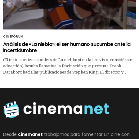
CINEFÓRUM
Análisis de «La niebla»: el ser humano sucumbe ante la
incertidumbre
(El texto contiene spoilers de La niebla: si no la has visto, considérate
advertido) Resulta llamativa la fascinación que presenta Frank
Darabont hacia las publicaciones de Stephen King. El director y…
Desde
cinemanet
trabajamos para fomentar un cine con