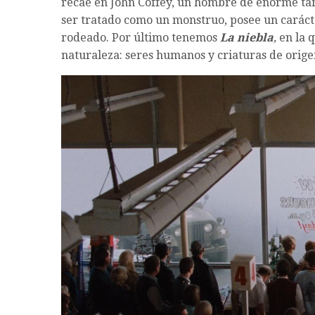
recae en John Coffey, un hombre de enorme ta
ser tratado como un monstruo, posee un caráct
rodeado. Por último tenemos
La niebla
,
en la 
naturaleza: seres humanos y criaturas de orige