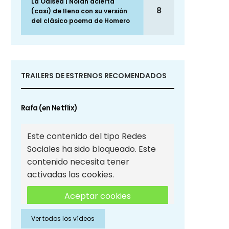
La Odisea | Nolan acierta
8
(casi) de lleno con su versión
del clásico poema de Homero
TRAILERS DE ESTRENOS RECOMENDADOS
Rafa (en Netflix)
Este contenido del tipo Redes
Sociales ha sido bloqueado. Este
contenido necesita tener
activadas las cookies.
Aceptar cookies
Ver todos los vídeos
Aceptar cookies de Redes
Sociales