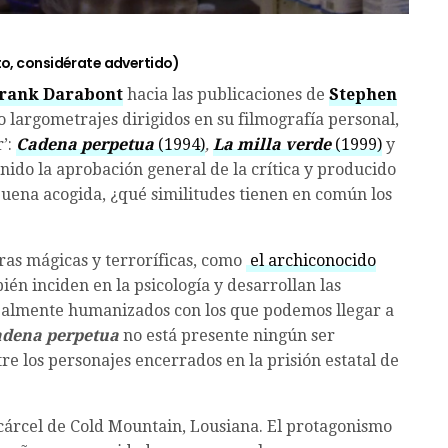
isto, considérate advertido)
rank Darabont
hacia las publicaciones de
Stephen
tro largometrajes dirigidos en su filmografía personal,
r’:
Cadena perpetua
(1994)
,
La milla verde
(1999)
y
nido la aprobación general de la crítica y producido
a buena acogida, ¿qué similitudes tienen en común los
ras mágicas y terroríficas, como
el archiconocido
ién inciden en la psicología y desarrollan las
realmente humanizados con los que podemos llegar a
dena perpetua
no está presente ningún ser
tre los personajes encerrados en la prisión estatal de
a cárcel de Cold Mountain, Lousiana. El protagonismo