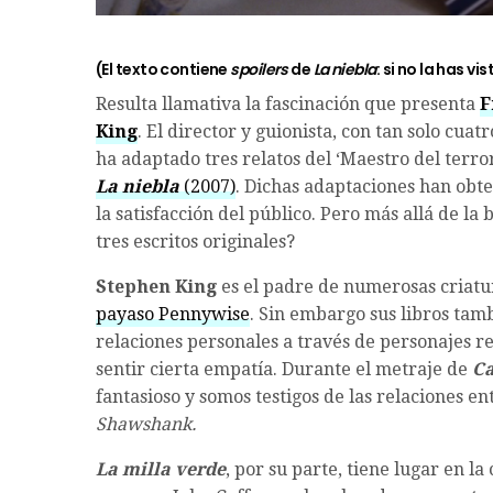
(El texto contiene
spoilers
de
La niebla
: si no la has v
Resulta llamativa la fascinación que presenta
F
King
. El director y guionista, con tan solo cua
ha adaptado tres relatos del ‘Maestro del terro
La niebla
(2007)
. Dichas adaptaciones han obte
la satisfacción del público. Pero más allá de l
tres escritos originales?
Stephen King
es el padre de numerosas criatu
payaso Pennywise
. Sin embargo sus libros tamb
relaciones personales a través de personajes 
sentir cierta empatía. Durante el metraje de
Ca
fantasioso y somos testigos de las relaciones en
Shawshank.
La milla
verde
, por su parte, tiene lugar en l