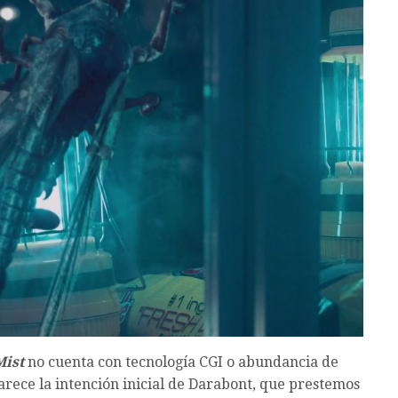
Mist
no cuenta con tecnología CGI o abundancia de
arece la intención inicial de Darabont, que prestemos