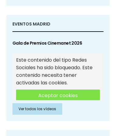
EVENTOS MADRID
Gala de Premios Cinemanet 2026
Este contenido del tipo Redes
Sociales ha sido bloqueado. Este
contenido necesita tener
activadas las cookies.
Aceptar cookies
Ver todos los vídeos
Aceptar cookies de Redes
Sociales