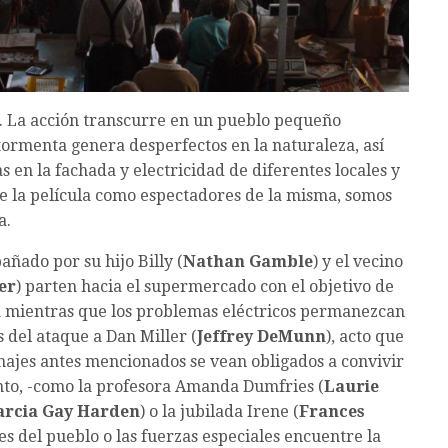
la. La acción transcurre en un pueblo pequeño
ormenta genera desperfectos en la naturaleza, así
en la fachada y electricidad de diferentes locales y
 de la película como espectadores de la misma, somos
a.
añado por su hijo Billy (
Nathan Gamble
) y el vecino
er
) parten hacia el supermercado con el objetivo de
ia mientras que los problemas eléctricos permanezcan
s del ataque a Dan Miller (
Jeffrey DeMunn
), acto que
onajes antes mencionados se vean obligados a convivir
nto, -como la profesora Amanda Dumfries (
Laurie
rcia Gay Harden
) o la jubilada Irene (
Frances
es del pueblo o las fuerzas especiales encuentre la