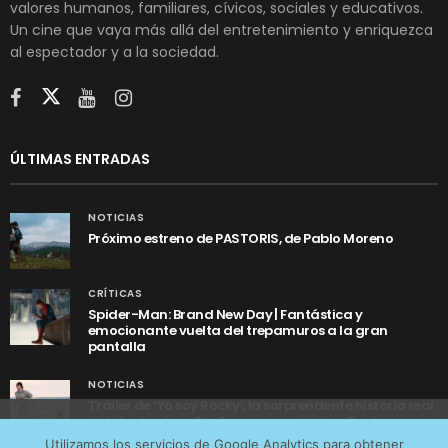
valores humanos, familiares, cívicos, sociales y educativos.
Un cine que vaya más allá del entretenimiento y enriquezca
al espectador y a la sociedad.
ÚLTIMAS ENTRADAS
NOTICIAS
Próximo estreno de PASTORIS, de Pablo Moreno
CRÍTICAS
Spider-Man: Brand New Day | Fantástica y
emocionante vuelta del trepamuros a la gran
pantalla
NOTICIAS
Tráiler de ‘Yo soy Rocky’, la sorprendente historia real
detrás de cómo Stallone se convirtió en Rocky
Utilizamos cookies anónimas de terceros para analizar el
Utilizamos los servicios de Google Analytics para obtener