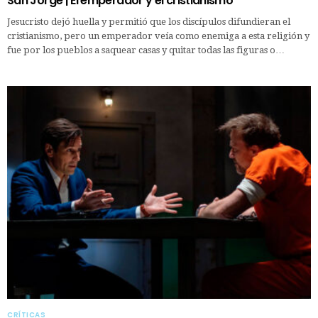
San Jorge | El emperador y el cristianismo
Jesucristo dejó huella y permitió que los discípulos difundieran el
cristianismo, pero un emperador veía como enemiga a esta religión y
fue por los pueblos a saquear casas y quitar todas las figuras o…
CRÍTICAS