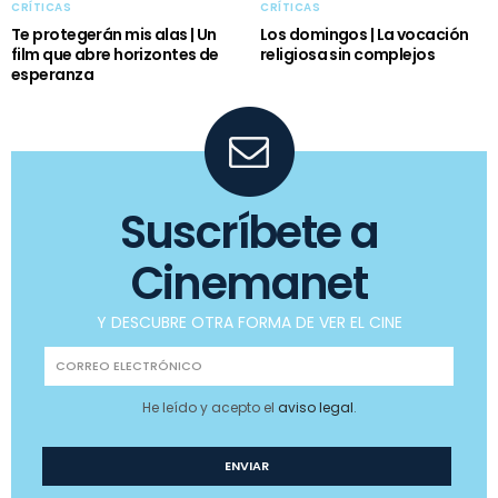
CRÍTICAS
CRÍTICAS
Te protegerán mis alas | Un
Los domingos | La vocación
film que abre horizontes de
religiosa sin complejos
esperanza
Suscríbete a
Cinemanet
Y DESCUBRE OTRA FORMA DE VER EL CINE
He leído y acepto el
aviso legal
.