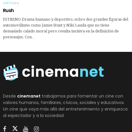
CRÍTICAS
Rush
ESTRENO Drama humano y deportivo, sobre dos grandes figuras del
automovilismo como James Hunt y Niki Lauda que no tiene
demasiado calado moral pero resulta incisiva en la definición de
personajes. Con…
Desde
cinemanet
trabajamos para fomentar un cine con
valores humanos, familiares, cívicos, sociales y educativos.
Un cine que vaya más allá del entretenimiento y enriquezca
al espectador y a la sociedad.