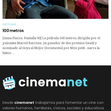
CRÍTICAS
100 metros
[Anna Piazza. Pantalla 90] La película 100 metros, dirigida por el
guionista Marcel Barrena -ya ganador de dos premios Gaudí y
nominado al Goya al Mejor Documental por Món petit– narra la
histor…
Desde
cinemanet
trabajamos para fomentar un cine con
valores humanos, familiares, cívicos, sociales y educativos.