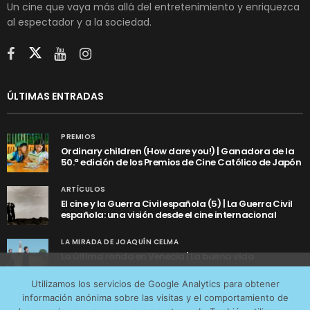
Un cine que vaya más allá del entretenimiento y enriquezca
al espectador y a la sociedad.
ÚLTIMAS ENTRADAS
PREMIOS
Ordinary children (How dare you!) | Ganadora de la
50.ª edición de los Premios de Cine Católico de Japón
ARTÍCULOS
El cine y la Guerra Civil española (5) | La Guerra Civil
española: una visión desde el cine internacional
LA MIRADA DE JOAQUÍN CELMA
La última ronda en Venecia | La buena vida
Utilizamos cookies anónimas de terceros para analizar el
Utilizamos los servicios de Google Analytics para obtener
tráfico web que recibimos y conocer los servicios que
información anónima sobre las visitas y el comportamiento de
más os interesan. Puede cambiar las preferencias y