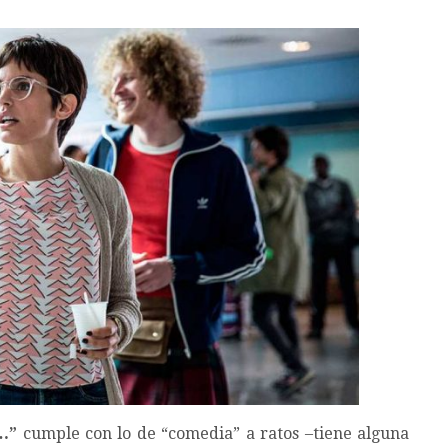
…”
cumple con lo de “comedia” a ratos –tiene alguna