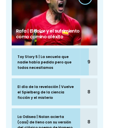
Rafa | El dolor y el sufrimiento
como camino al éxito
Toy Story 5 | La secuela que
9
nadie había pedido pero que
todos necesitamos
El día de la revelación | Vuelve
8
el Spielberg de la ciencia
ficción y el misterio
La Odisea | Nolan acierta
8
(casi) de lleno con su versión
del clásico poema de Homero