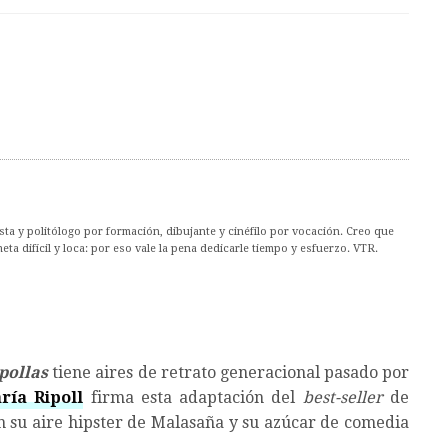
ta y politólogo por formación, dibujante y cinéfilo por vocación. Creo que
ta difícil y loca: por eso vale la pena dedicarle tiempo y esfuerzo. VTR.
ipollas
tiene aires de retrato generacional pasado por
ría Ripoll
firma esta adaptación del
best-seller
de
n su aire hipster de Malasaña y su azúcar de comedia