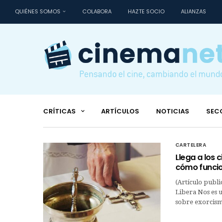
QUIÉNES SOMOS
COLABORA
HAZTE SOCIO
ALIANZAS
CRÍTICAS
ARTÍCULOS
NOTICIAS
SEC
CARTELERA
Llega a los 
cómo funci
(Artículo publi
Libera Nos es u
sobre exorcism