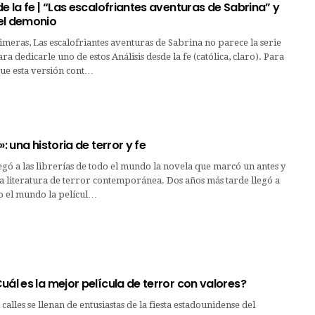
de la fe | “Las escalofriantes aventuras de Sabrina” y
el demonio
meras, Las escalofriantes aventuras de Sabrina no parece la serie
a dedicarle uno de estos Análisis desde la fe (católica, claro). Para
e esta versión cont…
»: una historia de terror y fe
egó a las librerías de todo el mundo la novela que marcó un antes y
a literatura de terror contemporánea. Dos años más tarde llegó a
do el mundo la películ…
uál es la mejor película de terror con valores?
alles se llenan de entusiastas de la fiesta estadounidense del