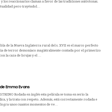
 y los reaccionarios claman a favor de las tradiciones autóctonas.
actualidad pero trayéndol…
bla de la Nueva Inglaterra rural del s. XVII es el marco perfecto
ria de terror demoníaco magistralmente contada por el primerizo
on la caza de brujas y el …
 de Emma Evans
TRENO Rodada en inglés esta película se toma en serio la
ica, y la trata con respeto. Además, está correctamente rodada e
y logra unos cuantos momentos de ve…