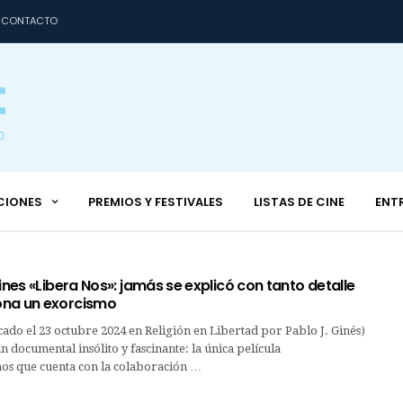
CONTACTO
CIONES
PREMIOS Y FESTIVALES
LISTAS DE CINE
ENT
cines «Libera Nos»: jamás se explicó con tanto detalle
ona un exorcismo
cado el 23 octubre 2024 en Religión en Libertad por Pablo J. Ginés)
n documental insólito y fascinante: la única película
os que cuenta con la colaboración …