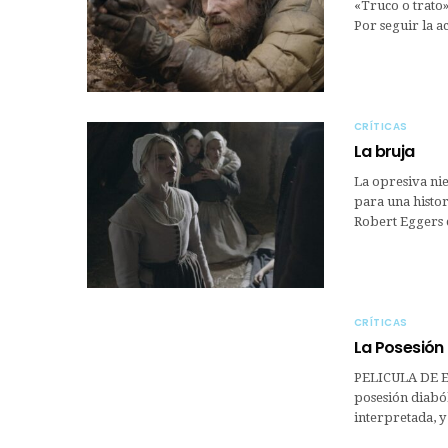
«Truco o trato»
Por seguir la 
CRÍTICAS
La bruja
La opresiva nie
para una histo
Robert Eggers c
CRÍTICAS
La Posesión
PELICULA DE ES
posesión diaból
interpretada, 