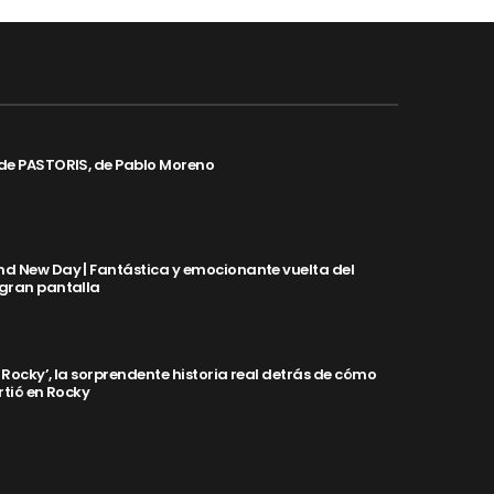
de PASTORIS, de Pablo Moreno
d New Day | Fantástica y emocionante vuelta del
 gran pantalla
y Rocky’, la sorprendente historia real detrás de cómo
rtió en Rocky