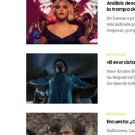
Análisis des
la trampa d
De buenas a pri
más indicada par
empezar, porqu
ARTÍCULOS
«El exorcista
Hace 43 años ll
un después en l
los cines de to
ARTÍCULOS
Encuesta: ¿C
Halloween. Las c