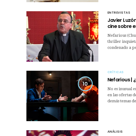
ENTREVISTAS
Javier Luzón
cine sobre 
Nefarious (Chu
thriller inquie
condenado a pe
CRÍTICAS
Nefarious | 
10
No es inusual e
en las ofertas 
demás temas de
ANÁLISIS