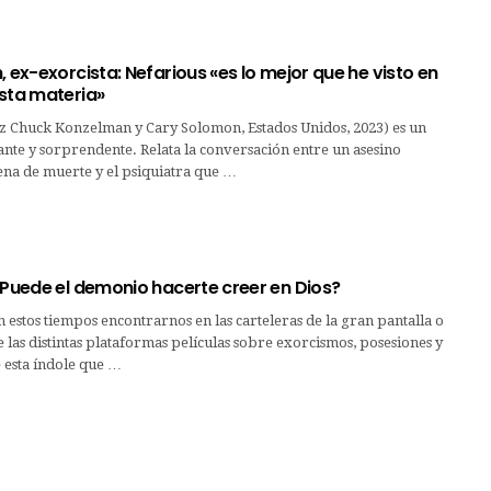
, ex-exorcista: Nefarious «es lo mejor que he visto en
esta materia»
z Chuck Konzelman y Cary Solomon, Estados Unidos, 2023) es un
tante y sorprendente. Relata la conversación entre un asesino
na de muerte y el psiquiatra que …
¿Puede el demonio hacerte creer en Dios?
n estos tiempos encontrarnos en las carteleras de la gran pantalla o
de las distintas plataformas películas sobre exorcismos, posesiones y
 esta índole que …