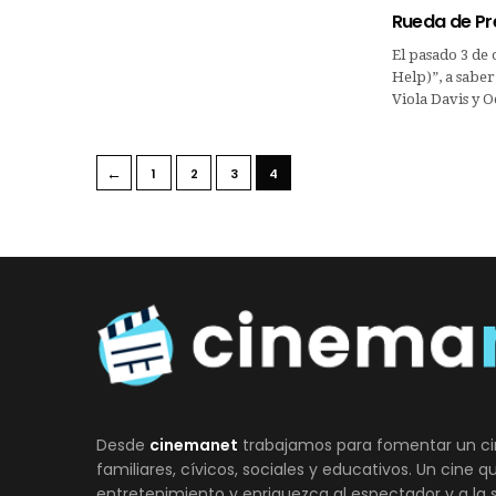
Rueda de Pr
El pasado 3 de 
Help)”, a saber
Viola Davis y 
←
1
2
3
4
Desde
cinemanet
trabajamos para fomentar un ci
familiares, cívicos, sociales y educativos. Un cine 
entretenimiento y enriquezca al espectador y a la 