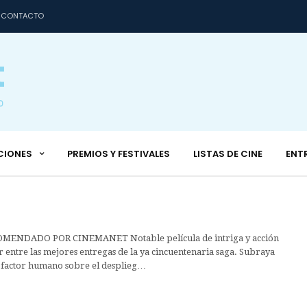
CONTACTO
CIONES
PREMIOS Y FESTIVALES
LISTAS DE CINE
ENT
ENDADO POR CINEMANET Notable película de intriga y acción
r entre las mejores entregas de la ya cincuentenaria saga. Subraya
l factor humano sobre el desplieg…