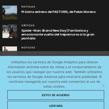
NOTICIAS
Próximo estreno de PASTORIS, de Pablo Moreno
CRÍTICAS
Spider-Man: Brand New Day | Fantástica y
emocionante vuelta del trepamuros a la gran
pantalla
NOTICIAS
Tráiler de ‘Yo soy Rocky’, la sorprendente historia real
detrás de cómo Stallone se convirtió en Rocky
Utilizamos cookies anónimas de terceros para analizar el
Utilizamos los servicios de Google Analytics para obtener
tráfico web que recibimos y conocer los servicios que
información anónima sobre las visitas y el comportamiento de
más os interesan. Puede cambiar las preferencias y
los usuarios que navegan por nuestra web. También utilizamos
obtener más información sobre las cookies que
los servicios de Google Adsense para mostrarte publicidad. Si
continúas navegando por nuestra web consientes al uso de
utilizamos en nuestra
Política de cookies
estas cookies.
AVISO LEGAL
CONTACTO
POLÍTICA DE COOKIES
Aceptar cookies
ESTOY DE ACUERDO
POLÍTICA DE PRIVACIDAD
© 2026 CinemaNet. Designed by
Prestigia
.
No permitir cookies
LEER MÁS