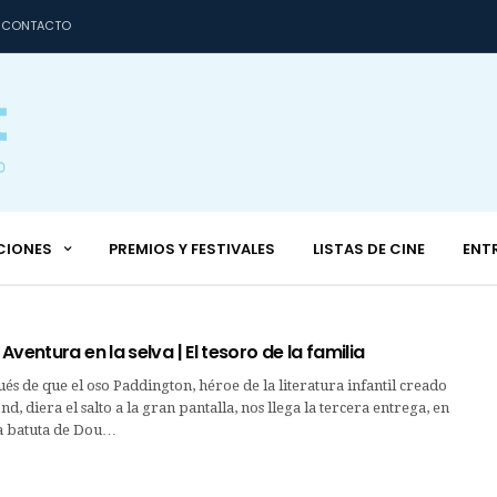
CONTACTO
CIONES
PREMIOS Y FESTIVALES
LISTAS DE CINE
ENT
Aventura en la selva | El tesoro de la familia
és de que el oso Paddington, héroe de la literatura infantil creado
, diera el salto a la gran pantalla, nos llega la tercera entrega, en
la batuta de Dou…