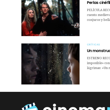
Perlas cinéf
PELÍCULA REC
cuento medieva
conjuros y bell
CRÍTICAS
Un monstruo
ESTRENO RECOM
imposible» con
lágrimas: «Un 