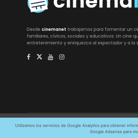
Desde
cinemanet
trabajamos para fomentar un ci
familiares, cívicos, sociales y educativos. Un cine 
entretenimiento y enriquezca al espectador y a la 
Utilizamos cookies anónimas de terceros para analiza
Utilizamos los servicios de Google Analytics para obtener info
AVI
Google Adsense para mos
servicios que más os interesan. Puede cambiar las pr