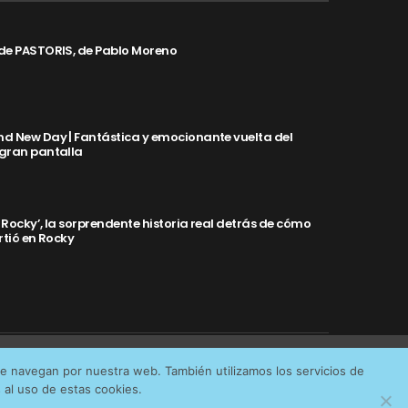
de PASTORIS, de Pablo Moreno
d New Day | Fantástica y emocionante vuelta del
 gran pantalla
y Rocky’, la sorprendente historia real detrás de cómo
rtió en Rocky
Aceptar cookies
No permitir cookies
ue navegan por nuestra web. También utilizamos los servicios de
IDAD
al uso de estas cookies.