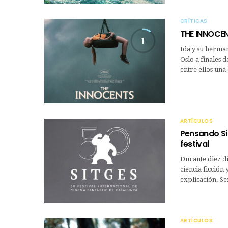
CRÍTICAS
THE INNOCE
1
Ida y su herman
Oslo a finales 
entre ellos un
ARTÍCULOS
Pensando Sit
festival
Durante diez dí
ciencia ficción
explicación. S
ARTÍCULOS