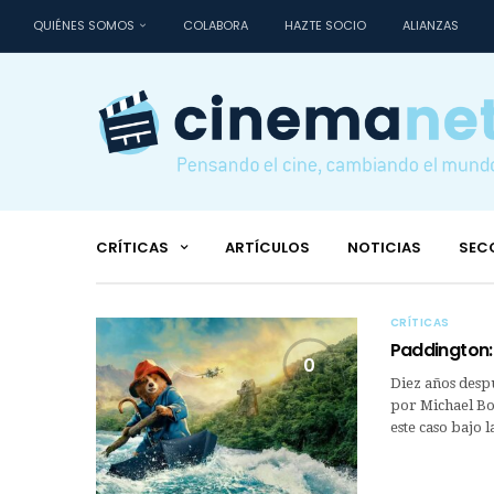
QUIÉNES SOMOS
COLABORA
HAZTE SOCIO
ALIANZAS
CRÍTICAS
ARTÍCULOS
NOTICIAS
SEC
CRÍTICAS
Paddington: 
0
Diez años despu
por Michael Bond
este caso bajo 