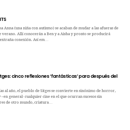
NTS
a Anna (una niña con autismo) se acaban de mudar a las afueras de
de verano. Allí conocerán a Ben y a Aisha y pronto se producirá
a extraña conexión. Así em…
ges: cinco reflexiones ‘fantásticas’ para después del
as al año, el pueblo de Sitges se convierte en sinónimo de horror,
 y –en general- cualquier cine en el que ocurran sucesos sin
eres de otro mundo, criatura…