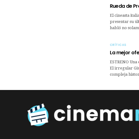
Rueda de Pr
El cineasta ita
presentar su úl
habló no solame
CRÍTICAS
La mejor of
ESTRENO Una ex
El irregular G
compleja histo