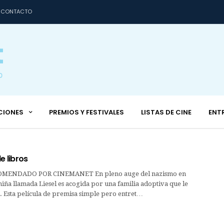
CONTACTO
CIONES
PREMIOS Y FESTIVALES
LISTAS DE CINE
ENT
e libros
MENDADO POR CINEMANET En pleno auge del nazismo en
iña llamada Liesel es acogida por una familia adoptiva que le
. Esta película de premisa simple pero entret…