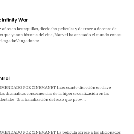
Infinity War
 años en las taquillas, dieciocho películas y de traer a decenas de
os que ya son historia del cine, Marvel ha arrasado el mundo con su
rriesgada:Vengadores:…
trol
MENDADO POR CINEMANET Interesante disección en clave
las dramáticas consecuencias de la hipersexualización en las
identales. Una banalización del sexo que prov…
ENDADO POR CINEMANET La película ofrece a los aficionados