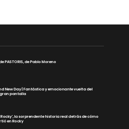
de PASTORIS, de Pablo Moreno
d New Day | Fantástica y emocionante vuelta del
 gran pantalla
y Rocky’, la sorprendente historia real detrás de cómo
rtió en Rocky