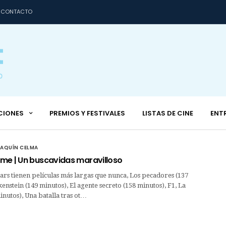
CONTACTO
CIONES
PREMIOS Y FESTIVALES
LISTAS DE CINE
ENT
OAQUÍN CELMA
me | Un buscavidas maravilloso
cars tienen películas más largas que nunca, Los pecadores (137
enstein (149 minutos), El agente secreto (158 minutos), F1, La
minutos), Una batalla tras ot…