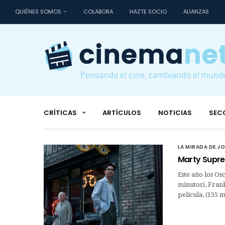
QUIÉNES SOMOS
COLABORA
HAZTE SOCIO
ALIANZAS
CRÍTICAS
ARTÍCULOS
NOTICIAS
SEC
LA MIRADA DE J
Marty Supre
Este año los Os
minutos), Frank
película, (155 