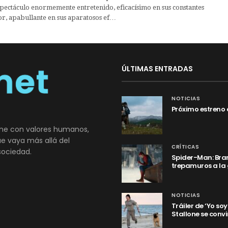
pectáculo enormemente entretenido, eficacísimo en sus constantes
r, apabullante en sus aparatosos ef…
ÚLTIMAS ENTRADAS
NOTICIAS
Próximo estreno 
ne con valores humanos,
que vaya más allá del
CRÍTICAS
sociedad.
Spider-Man: Bran
trepamuros a la
NOTICIAS
Tráiler de ‘Yo so
Stallone se convi