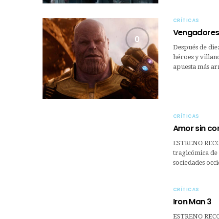
CRÍTICAS
Vengadores: 
0
Después de diez
héroes y villan
apuesta más a
CRÍTICAS
Amor sin con
ESTRENO RECO
tragicómica de 
sociedades occ
CRÍTICAS
Iron Man 3
ESTRENO RECOM