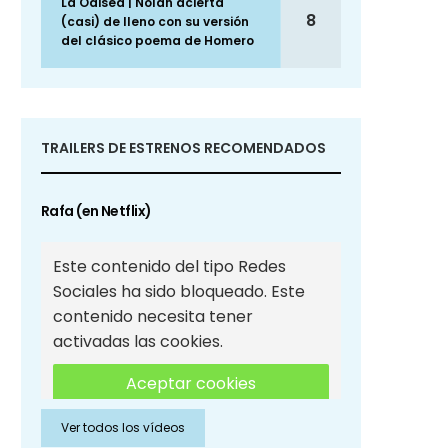
La Odisea | Nolan acierta
8
(casi) de lleno con su versión
del clásico poema de Homero
TRAILERS DE ESTRENOS RECOMENDADOS
Rafa (en Netflix)
Este contenido del tipo Redes
Sociales ha sido bloqueado. Este
contenido necesita tener
activadas las cookies.
Aceptar cookies
Ver todos los vídeos
Aceptar cookies de Redes
Sociales