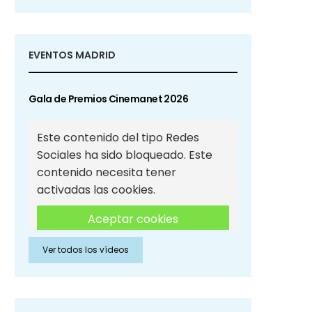
EVENTOS MADRID
Gala de Premios Cinemanet 2026
Este contenido del tipo Redes
Sociales ha sido bloqueado. Este
contenido necesita tener
activadas las cookies.
Aceptar cookies
Ver todos los vídeos
Aceptar cookies de Redes
Sociales