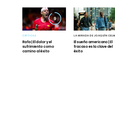
9
CRÍTICAS
LA MIRADA DE JOAQUÍN CEL
Rafa | El dolor y el
El sueño americano | El
sufrimiento como
fracaso es la clave del
camino al éxito
éxito