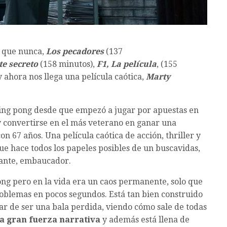
s que nunca,
Los pecadores
(137
te secreto
(158 minutos),
F1, La película
, (155
 ahora nos llega una película caótica,
Marty
ing pong desde que empezó a jugar por apuestas en
y convertirse en el más veterano en ganar una
n 67 años. Una película caótica de acción, thriller y
e hace todos los papeles posibles de un buscavidas,
gante, embaucador.
pong pero en la vida era un caos permanente, solo que
problemas en pocos segundos. Está tan bien construido
sar de ser una bala perdida, viendo cómo sale de todas
na gran fuerza narrativa
y además está llena de