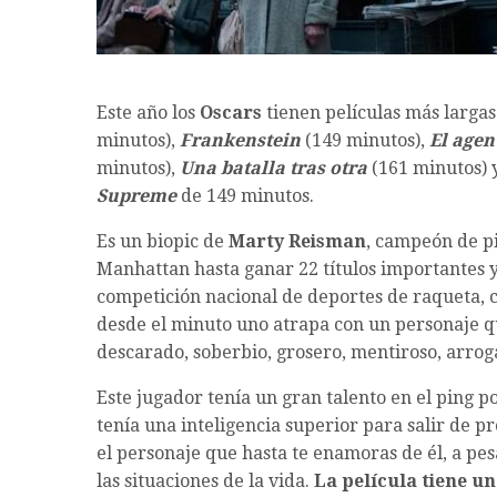
Este año los
Oscars
tienen películas más larga
minutos),
Frankenstein
(149 minutos),
El agen
minutos),
Una batalla tras otra
(161 minutos) y
Supreme
de 149 minutos.
Es un biopic de
Marty Reisman
, campeón de p
Manhattan hasta ganar 22 títulos importantes 
competición nacional de deportes de raqueta, co
desde el minuto uno atrapa con un personaje qu
descarado, soberbio, grosero, mentiroso, arro
Este jugador tenía un gran talento en el ping 
tenía una inteligencia superior para salir de 
el personaje que hasta te enamoras de él, a pe
las situaciones de la vida.
La película tiene u