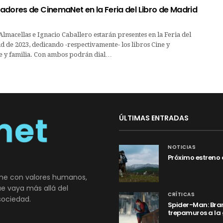
adores de CinemaNet en la Feria del Libro de Madrid
lmacellas e Ignacio Caballero estarán presentes en la Feria del
 de 2023, dedicando -respectivamente- los libros Cine y
ne y familia. Con ambos podrán dial…
ÚLTIMAS ENTRADAS
NOTICIAS
Próximo estreno 
ne con valores humanos,
que vaya más allá del
CRÍTICAS
sociedad.
Spider-Man: Bran
trepamuros a la