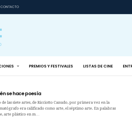
CONTACTO
CIONES
PREMIOS Y FESTIVALES
LISTAS DE CINE
ENT
ién se hace poesía
o de las siete artes, de Ricciotto Canudo, por primera vez en la
nematógrafo era calificado como arte, el séptimo arte. En palabras
ne, arte plástico en m…