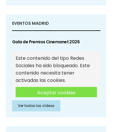
EVENTOS MADRID
Gala de Premios Cinemanet 2026
Este contenido del tipo Redes
Sociales ha sido bloqueado. Este
contenido necesita tener
activadas las cookies.
Aceptar cookies
Ver todos los vídeos
Aceptar cookies de Redes
Sociales