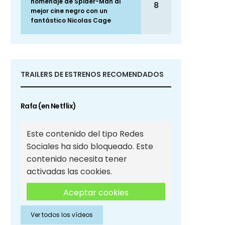
homenaje de Spider-Man al
8
mejor cine negro con un
fantástico Nicolas Cage
TRAILERS DE ESTRENOS RECOMENDADOS
Rafa (en Netflix)
Este contenido del tipo Redes
Sociales ha sido bloqueado. Este
contenido necesita tener
activadas las cookies.
Aceptar cookies
Ver todos los vídeos
Aceptar cookies de Redes
Sociales