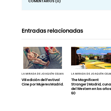
COMENTARIOS
(0)
Entradas relacionadas
LA MIRADA DE JOAQUÍN CELMA
LA MIRADA DE JOAQUÍN CEL
VIII edición del Festival
The Magnificent
Cine por Mujeres Madrid.
Stranger | Madrid, cuna
del Western en los año
60