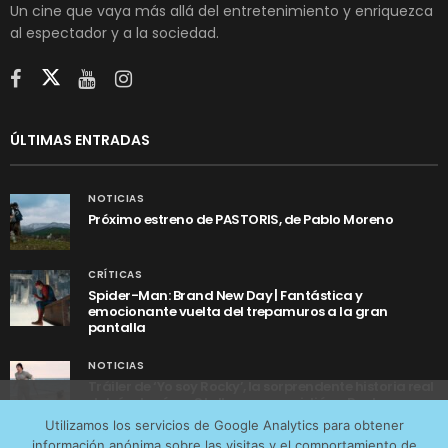
Un cine que vaya más allá del entretenimiento y enriquezca
al espectador y a la sociedad.
ÚLTIMAS ENTRADAS
NOTICIAS
Próximo estreno de PASTORIS, de Pablo Moreno
CRÍTICAS
Spider-Man: Brand New Day | Fantástica y
emocionante vuelta del trepamuros a la gran
pantalla
NOTICIAS
Tráiler de ‘Yo soy Rocky’, la sorprendente historia real
detrás de cómo Stallone se convirtió en Rocky
Utilizamos cookies anónimas de terceros para analizar el
Utilizamos los servicios de Google Analytics para obtener
tráfico web que recibimos y conocer los servicios que
información anónima sobre las visitas y el comportamiento de