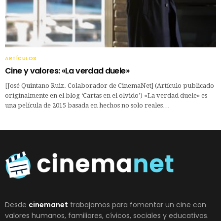
ARTÍCULOS
Cine y valores: «La verdad duele»
[José Quintano Ruiz. Colaborador de CinemaNet] (Artículo publicado
originalmente en el blog ‘Cartas en el olvido’) «La verdad duele» es
una película de 2015 basada en hechos no solo reales…
Desde
cinemanet
trabajamos para fomentar un cine con
valores humanos, familiares, cívicos, sociales y educativos.