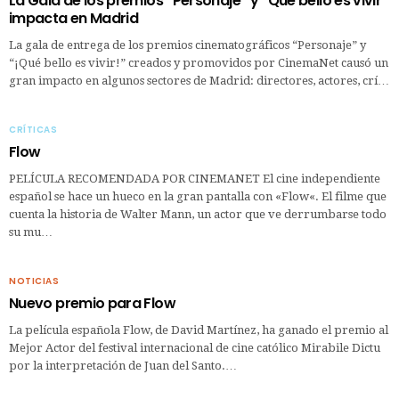
La Gala de los premios “Personaje” y “Qué bello es vivir”
impacta en Madrid
La gala de entrega de los premios cinematográficos “Personaje” y
“¡Qué bello es vivir!” creados y promovidos por CinemaNet causó un
gran impacto en algunos sectores de Madrid: directores, actores, crí…
CRÍTICAS
Flow
PELÍCULA RECOMENDADA POR CINEMANET El cine independiente
español se hace un hueco en la gran pantalla con «Flow«. El filme que
cuenta la historia de Walter Mann, un actor que ve derrumbarse todo
su mu…
NOTICIAS
Nuevo premio para Flow
La película española Flow, de David Martínez, ha ganado el premio al
Mejor Actor del festival internacional de cine católico Mirabile Dictu
por la interpretación de Juan del Santo.…