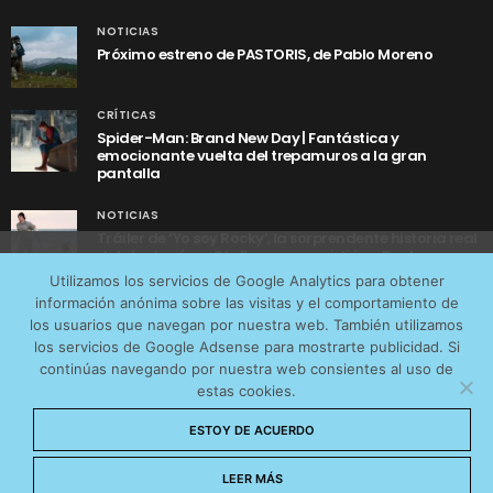
NOTICIAS
Próximo estreno de PASTORIS, de Pablo Moreno
CRÍTICAS
Spider-Man: Brand New Day | Fantástica y
emocionante vuelta del trepamuros a la gran
pantalla
NOTICIAS
Tráiler de ‘Yo soy Rocky’, la sorprendente historia real
detrás de cómo Stallone se convirtió en Rocky
Utilizamos cookies anónimas de terceros para analizar el
Utilizamos los servicios de Google Analytics para obtener
tráfico web que recibimos y conocer los servicios que
información anónima sobre las visitas y el comportamiento de
más os interesan. Puede cambiar las preferencias y
los usuarios que navegan por nuestra web. También utilizamos
obtener más información sobre las cookies que
los servicios de Google Adsense para mostrarte publicidad. Si
continúas navegando por nuestra web consientes al uso de
utilizamos en nuestra
Política de cookies
estas cookies.
AVISO LEGAL
CONTACTO
POLÍTICA DE COOKIES
Aceptar cookies
ESTOY DE ACUERDO
POLÍTICA DE PRIVACIDAD
© 2026 CinemaNet. Designed by
Prestigia
.
No permitir cookies
LEER MÁS