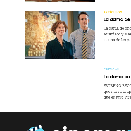
ARTÍCULOS
La dama de o
La dama de oro n
Austriaco y Mar
Es una de las p
CRÍTICAS
La dama de
ESTRENO RECO
que narra la ap
que es suyo y r