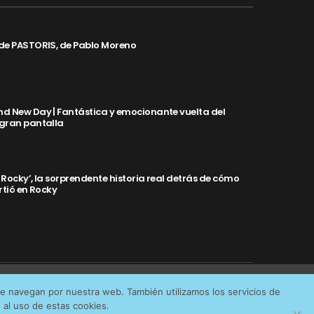
de PASTORIS, de Pablo Moreno
d New Day | Fantástica y emocionante vuelta del
 gran pantalla
y Rocky’, la sorprendente historia real detrás de cómo
rtió en Rocky
Aceptar cookies
No permitir cookies
ue navegan por nuestra web. También utilizamos los servicios de
IDAD
al uso de estas cookies.