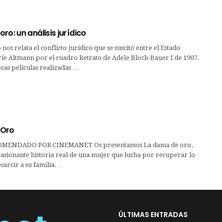
ro: un análisis jurídico
os relata el conflicto jurídico que se suscitó entre el Estado
íe Altmann por el cuadro Retrato de Adele Bloch-Bauer I de 1907.
ocas películas realizadas …
 Oro
MENDADO POR CINEMANET Os presentamos La dama de oro,
asionante historia real de una mujer que lucha por recuperar lo
esarcir a su familia.…
ÚLTIMAS ENTRADAS