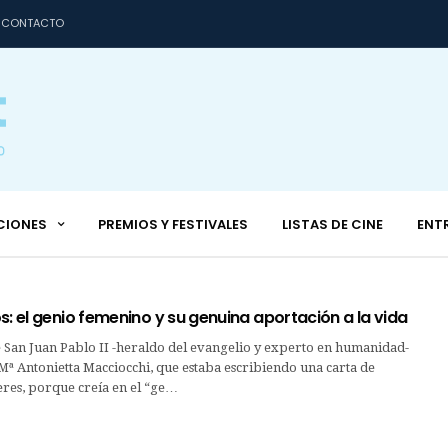
CONTACTO
CIONES
PREMIOS Y FESTIVALES
LISTAS DE CINE
ENT
s: el genio femenino y su genuina aportación a la vida
San Juan Pablo II -heraldo del evangelio y experto en humanidad-
a Mª Antonietta Macciocchi, que estaba escribiendo una carta de
eres, porque creía en el “ge…