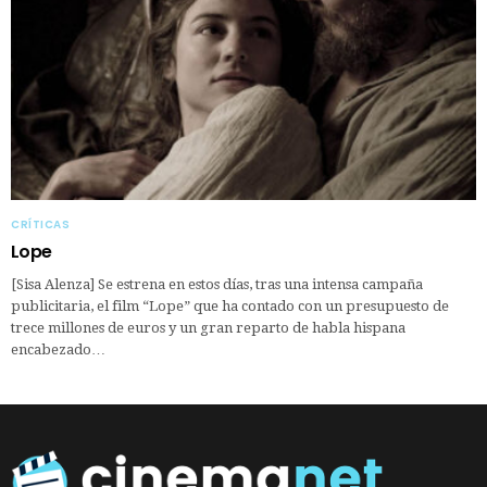
CRÍTICAS
Lope
[Sisa Alenza] Se estrena en estos días, tras una intensa campaña
publicitaria, el film “Lope” que ha contado con un presupuesto de
trece millones de euros y un gran reparto de habla hispana
encabezado…