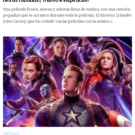
Letras robadas | Triunfo e inspiración
Una película fresca, amena y además llena de música, con una canción
pegadiza que se arrastra durante toda la película. El director irlandés
John Carney, que ha rodado varias películas con la música c…
CRÍTICAS