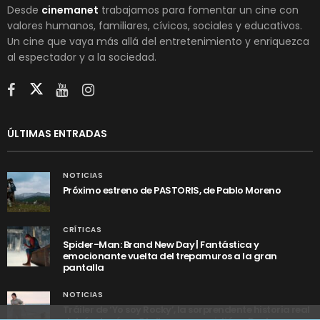
Desde
cinemanet
trabajamos para fomentar un cine con
valores humanos, familiares, cívicos, sociales y educativos.
Un cine que vaya más allá del entretenimiento y enriquezca
al espectador y a la sociedad.
ÚLTIMAS ENTRADAS
NOTICIAS
Próximo estreno de PASTORIS, de Pablo Moreno
CRÍTICAS
Spider-Man: Brand New Day | Fantástica y
emocionante vuelta del trepamuros a la gran
pantalla
NOTICIAS
Tráiler de ‘Yo soy Rocky’, la sorprendente historia real