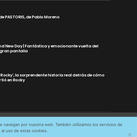
de PASTORIS, de Pablo Moreno
d New Day | Fantástica y emocionante vuelta del
 gran pantalla
y Rocky’, la sorprendente historia real detrás de cómo
rtió en Rocky
Aceptar cookies
No permitir cookies
ue navegan por nuestra web. También utilizamos los servicios de
IDAD
al uso de estas cookies.