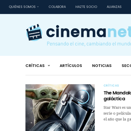
QUIÉNES SOMOS
COLABORA
HAZTE SOCIO
ALIANZAS
CRÍTICAS
ARTÍCULOS
NOTICIAS
SEC
CRÍTICAS
The Mandalor
6
galáctica
Star Wars es uno
serie o película
el año que la g