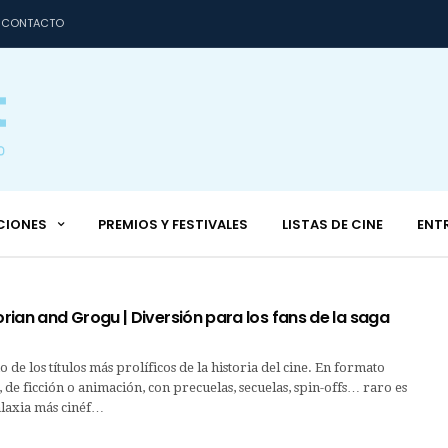
CONTACTO
CIONES
PREMIOS Y FESTIVALES
LISTAS DE CINE
ENT
ian and Grogu | Diversión para los fans de la saga
 de los títulos más prolíficos de la historia del cine. En formato
, de ficción o animación, con precuelas, secuelas, spin-offs… raro es
alaxia más cinéf…