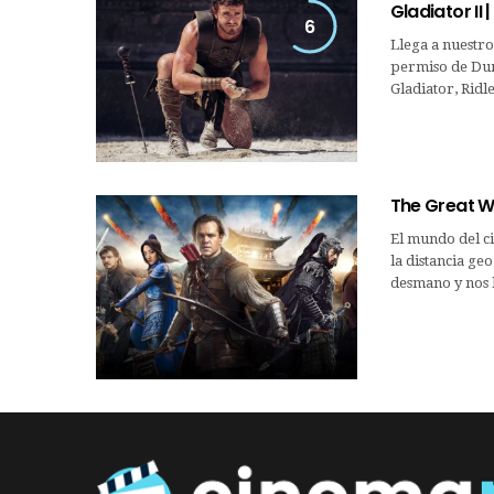
Gladiator II
6
Llega a nuestro
permiso de Dune
Gladiator, Ridle
The Great W
El mundo del ci
la distancia ge
desmano y nos 