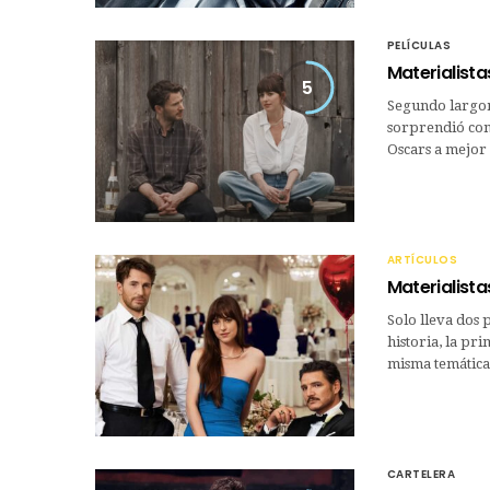
PELÍCULAS
Materialista
5
Segundo largom
sorprendió con 
Oscars a mejor 
ARTÍCULOS
Materialist
Solo lleva dos 
historia, la pri
misma temática
CARTELERA