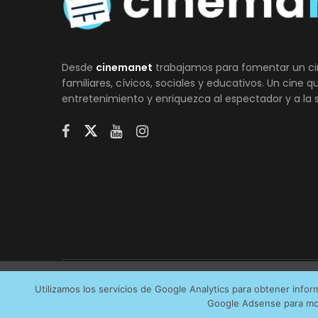
Desde
cinemanet
trabajamos para fomentar un ci
familiares, cívicos, sociales y educativos. Un cine 
entretenimiento y enriquezca al espectador y a la 
Utilizamos cookies anónimas de terceros para analiza
Utilizamos los servicios de Google Analytics para obtener info
AVI
Google Adsense para mos
servicios que más os interesan. Puede cambiar las pr