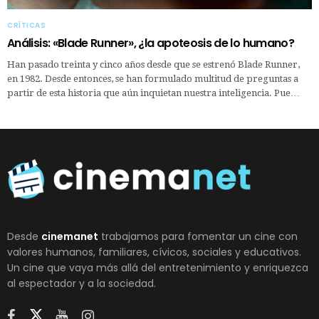
CRÍTICAS
Análisis: «Blade Runner», ¿la apoteosis de lo humano?
Han pasado treinta y cinco años desde que se estrenó Blade Runner,
en 1982. Desde entonces, se han formulado multitud de preguntas a
partir de esta historia que aún inquietan nuestra inteligencia. Pue…
Desde
cinemanet
trabajamos para fomentar un cine con
valores humanos, familiares, cívicos, sociales y educativos.
Un cine que vaya más allá del entretenimiento y enriquezca
al espectador y a la sociedad.