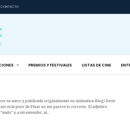
CONTACTO
CIONES
PREMIOS Y FESTIVALES
LISTAS DE CINE
ENT
 por su autor y publicada originalmente en Animation Blog) Decir
Cars es la peor de Pixar no me parece lo correcto. El adjetivo
“malo” y, a mi entender, ni…