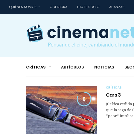
QUIÉNES SOMOS
COLABORA
HAZTE SOCIO
ALIANZAS
CRÍTICAS
ARTÍCULOS
NOTICIAS
SEC
CRÍTICAS
Cars 3
8
(Crítica cedida
que la saga de 
“peor” implica 