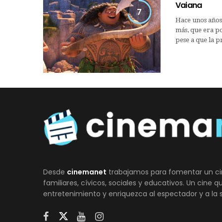
Vaiana
7
Hace unos años
más, que era pos
pese a que la 
Desde
cinemanet
trabajamos para fomentar un ci
familiares, cívicos, sociales y educativos. Un cine 
entretenimiento y enriquezca al espectador y a la 