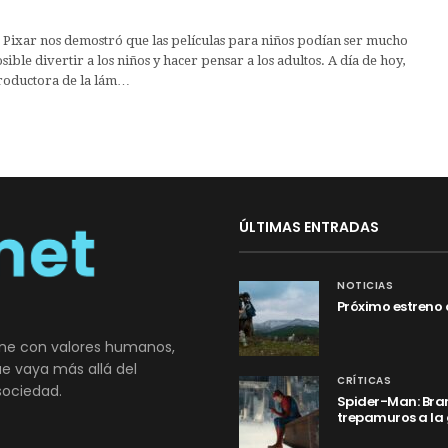
 Pixar nos demostró que las películas para niños podían ser mucho
ible divertir a los niños y hacer pensar a los adultos. A día de hoy,
productora de la lám…
ÚLTIMAS ENTRADAS
NOTICIAS
Próximo estreno 
ne con valores humanos,
que vaya más allá del
CRÍTICAS
sociedad.
Spider-Man: Bran
trepamuros a la