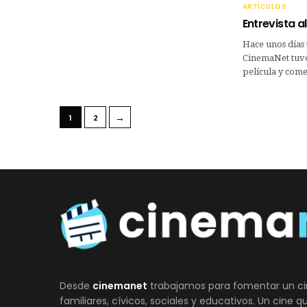
ARTÍCULOS
Entrevista a
Hace unos días 
CinemaNet tuvo
película y come
→
1
2
Desde
cinemanet
trabajamos para fomentar un ci
familiares, cívicos, sociales y educativos. Un cine 