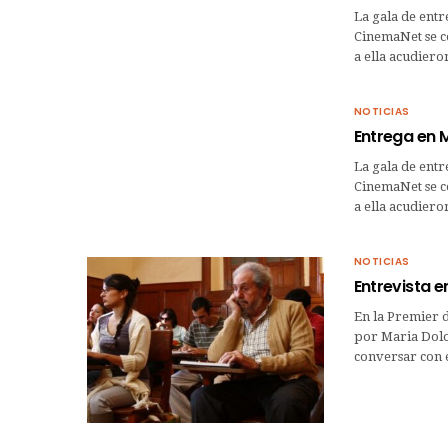
La gala de entr
CinemaNet se ce
a ella acudiero
NOTICIAS
Entrega en M
La gala de entr
CinemaNet se ce
a ella acudiero
NOTICIAS
Entrevista e
En la Premier 
por Maria Dolo
conversar con e