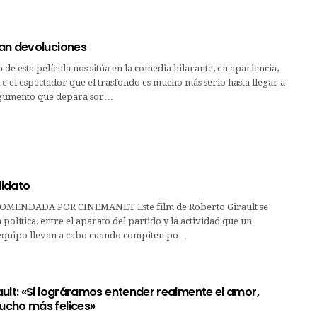
an devoluciones
 de esta película nos sitúa en la comedia hilarante, en apariencia,
 el espectador que el trasfondo es mucho más serio hasta llegar a
rgumento que depara sor…
didato
MENDADA POR CINEMANET Este film de Roberto Girault se
 política, entre el aparato del partido y la actividad que un
 equipo llevan a cabo cuando compiten po…
ult: «Si lográramos entender realmente el amor,
cho más felices»