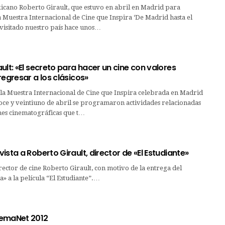
xicano Roberto Girault, que estuvo en abril en Madrid para
a Muestra Internacional de Cine que Inspira ‘De Madrid hasta el
a visitado nuestro país hace unos…
ult: «El secreto para hacer un cine con valores
regresar a los clásicos»
 la Muestra Internacional de Cine que Inspira celebrada en Madrid
doce y veintiuno de abril se programaron actividades relacionadas
es cinematográficas que t…
ista a Roberto Girault, director de «El Estudiante»
irector de cine Roberto Girault, con motivo de la entrega del
» a la película “El Estudiante”.…
nemaNet 2012