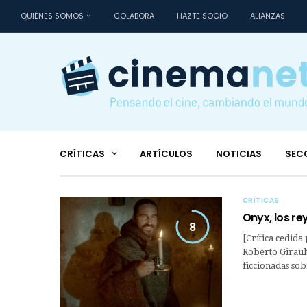
QUIÉNES SOMOS
COLABORA
HAZTE SOCIO
ALIANZAS
CRÍTICAS
ARTÍCULOS
NOTICIAS
SEC
CRÍTICAS
Onyx, los rey
8
[Crítica cedida
Roberto Girault
ficcionadas sob