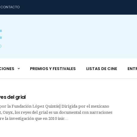
CONTACTO
CIONES
PREMIOS Y FESTIVALES
LISTAS DE CINE
ENT
es del grial
 por la Fundación López Quintás] Dirigida por el mexicano
, Onyx, los reyes del grial es un documental con narraciones
re la investigación que en 2010 inic…