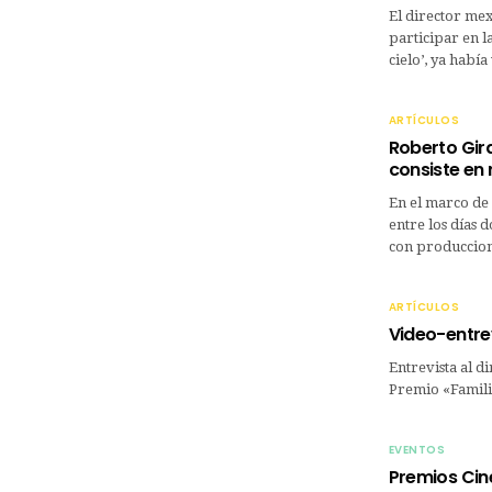
El director me
participar en l
cielo’, ya habí
ARTÍCULOS
Roberto Gira
consiste en 
En el marco de
entre los días 
con produccion
ARTÍCULOS
Video-entrev
Entrevista al d
Premio «Familia
EVENTOS
Premios Ci