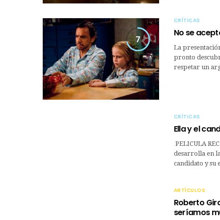
CRÍTICAS
No se acept
7
La presentación
pronto descubre
respetar un a
CRÍTICAS
Ella y el can
PELICULA RECO
desarrolla en la
candidato y su
ARTÍCULOS
Roberto Gira
seríamos mu