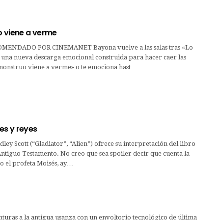
 viene a verme
ENDADO POR CINEMANET Bayona vuelve a las salas tras «Lo
 una nueva descarga emocional construida para hacer caer las
monstruo viene a verme» o te emociona hast…
es y reyes
dley Scott (“Gladiator”, “Alien”) ofrece su interpretación del libro
ntiguo Testamento. No creo que sea spoiler decir que cuenta la
o el profeta Moisés, ay…
nturas a la antigua usanza con un envoltorio tecnológico de última