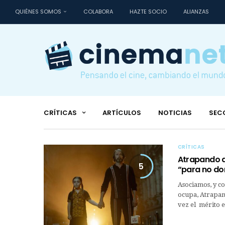
QUIÉNES SOMOS
COLABORA
HAZTE SOCIO
ALIANZAS
CRÍTICAS
ARTÍCULOS
NOTICIAS
SEC
CRÍTICAS
Atrapando a
5
“para no do
Asociamos, y co
ocupa, Atrapan
vez el mérito 