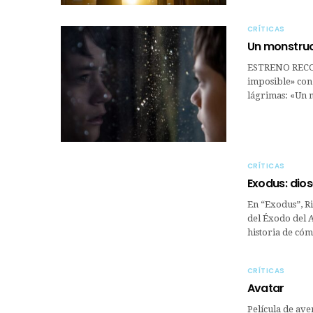
CRÍTICAS
Un monstruo
ESTRENO RECOM
imposible» con
lágrimas: «Un 
CRÍTICAS
Exodus: dios
En “Exodus”, Ri
del Éxodo del A
historia de cóm
CRÍTICAS
Avatar
Película de ave