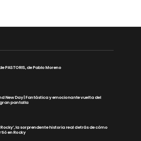
de PASTORIS, de Pablo Moreno
d New Day | Fantástica y emocionante vuelta del
 gran pantalla
y Rocky’, la sorprendente historia real detrás de cómo
rtió en Rocky