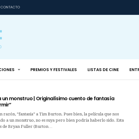
CONTACTO
CIONES
PREMIOS Y FESTIVALES
LISTAS DE CINE
ENT
 un monstruo | Originalísimo cuento de fantasía
rmir”
n razón, “fantasía” a Tim Burton. Pues bien, la película que nos
do a un monstruo, no es suya pero bien podría haberlo sido. Esta
es de Bryan Fuller (Burton…