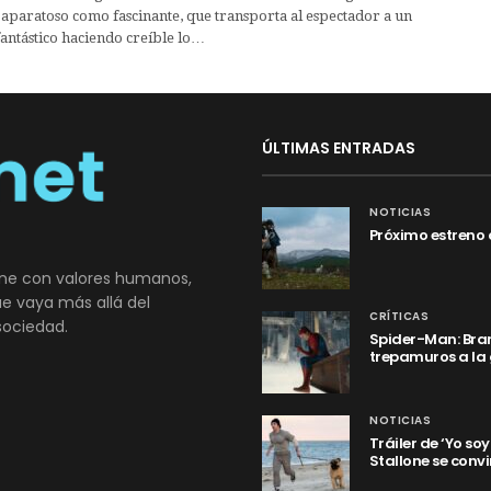
aparatoso como fascinante, que transporta al espectador a un
ntástico haciendo creíble lo…
ÚLTIMAS ENTRADAS
NOTICIAS
Próximo estreno 
ne con valores humanos,
que vaya más allá del
CRÍTICAS
sociedad.
Spider-Man: Bran
trepamuros a la
NOTICIAS
Tráiler de ‘Yo so
Stallone se convi