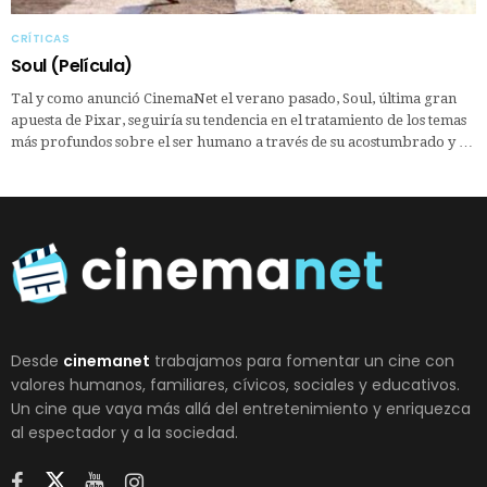
CRÍTICAS
Soul (Película)
Tal y como anunció CinemaNet el verano pasado, Soul, última gran
apuesta de Pixar, seguiría su tendencia en el tratamiento de los temas
más profundos sobre el ser humano a través de su acostumbrado y …
Desde
cinemanet
trabajamos para fomentar un cine con
valores humanos, familiares, cívicos, sociales y educativos.
Un cine que vaya más allá del entretenimiento y enriquezca
al espectador y a la sociedad.