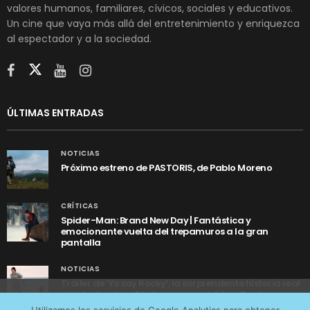
valores humanos, familiares, cívicos, sociales y educativos.
Un cine que vaya más allá del entretenimiento y enriquezca
al espectador y a la sociedad.
ÚLTIMAS ENTRADAS
NOTICIAS
Próximo estreno de PASTORIS, de Pablo Moreno
CRÍTICAS
Spider-Man: Brand New Day | Fantástica y
emocionante vuelta del trepamuros a la gran
pantalla
NOTICIAS
Tráiler de ‘Yo soy Rocky’, la sorprendente historia real
detrás de cómo Stallone se convirtió en Rocky
Utilizamos cookies anónimas de terceros para analizar el