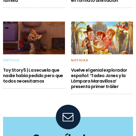
familia
en formato animación
CRÍTICAS
NOTICIAS
Toy Story 5 | La secuela que
Vuelve el genial explorador
nadie había pedido pero que
español: ‘Tadeo Jones y la
todos necesitamos
Lámpara Maravillosa’
presenta primer tráiler