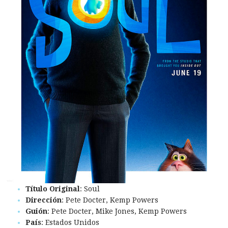
Título Original
: Soul
Dirección
: Pete Docter, Kemp Powers
Guión
: Pete Docter, Mike Jones, Kemp Powers
País
: Estados Unidos