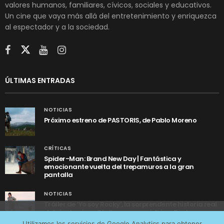
valores humanos, familiares, cívicos, sociales y educativos.
Un cine que vaya más allá del entretenimiento y enriquezca
al espectador y a la sociedad.
ÚLTIMAS ENTRADAS
NOTICIAS
Próximo estreno de PASTORIS, de Pablo Moreno
CRÍTICAS
Spider-Man: Brand New Day | Fantástica y
emocionante vuelta del trepamuros a la gran
pantalla
NOTICIAS
Tráiler de ‘Yo soy Rocky’, la sorprendente historia real
detrás de cómo Stallone se convirtió en Rocky
Utilizamos cookies anónimas de terceros para analizar el
Utilizamos los servicios de Google Analytics para obtener