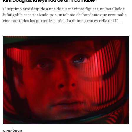
Kirk Douglas: la leyenda de un indomable
El séptimo arte despide a una de sus máximas figuras, un batallador
infatigable caracterizado por un talento desbordante que rezumaba
cine por todos los poros de su piel. La última gran estrella del H…
CINEFÓRUM