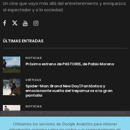
Un cine que vaya más allá del entretenimiento y enriquezca
al espectador y a la sociedad.
ÚLTIMAS ENTRADAS
NOTICIAS
Próximo estreno de PASTORIS, de Pablo Moreno
CRÍTICAS
Spider-Man: Brand New Day | Fantástica y
emocionante vuelta del trepamuros a la gran
pantalla
NOTICIAS
Tráiler de ‘Yo soy Rocky’, la sorprendente historia real
detrás de cómo Stallone se convirtió en Rocky
Utilizamos cookies anónimas de terceros para analizar el
Utilizamos los servicios de Google Analytics para obtener
tráfico web que recibimos y conocer los servicios que
información anónima sobre las visitas y el comportamiento de