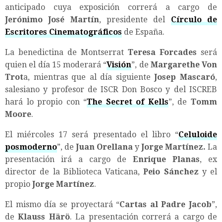
anticipado cuya exposición correrá a cargo de
Jerónimo José Martín
, presidente del
Círculo de
Escritores Cinematográficos
de España.
La benedictina de Montserrat
Teresa Forcades
será
quien el día 15 moderará “
Visión
”, de
Margarethe Von
Trot
a, mientras que al día siguiente
Josep Mascaró
,
salesiano y profesor de ISCR Don Bosco y del ISCREB
hará lo propio con “
The Secret of Kells
”, de
Tomm
Moore
.
El miércoles 17 será presentado el libro “
Celuloide
posmoderno
”, de
Juan Orellana
y
Jorge Martínez.
La
presentación irá a cargo de
Enrique Planas
, ex
director de la Biblioteca Vaticana,
Peio Sánchez
y el
propio
Jorge Martínez
.
El mismo día se proyectará “
Cartas al Padre Jacob
”,
de
Klauss Härö
. La presentación correrá a cargo de