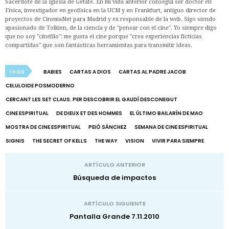
Sacerdote de la Iglesia de Getafe. En mi vida anterior conseguí ser doctor en
Física, investigador en geofísica en la UCM y en Frankfurt, antiguo director de
proyectos de CinemaNet para Madrid y ex responsable de la web. Sigo siendo
apasionado de Tolkien, de la ciencia y de "pensar con el cine". Yo siempre digo
que no soy "cinéfilo": me gusta el cine porque "crea experiencias ficticias
compartidas" que son fantásticas herramientas para transmitir ideas.
TAGS
BABIES
CARTAS A DIOS
CARTAS AL PADRE JACOB
CELULOIDE POSMODERNO
CERCANT LES SET CLAUS. PER DESCOBRIR EL GAUDÍ DESCONEGUT
CINE ESPIRITUAL
DE DIEUX ET DES HOMMES
EL ÚLTIMO BAILARÍN DE MAO
MOSTRA DE CINE ESPIRITUAL
PEIÓ SÁNCHEZ
SEMANA DE CINE ESPIRITUAL
SIGNIS
THE SECRET OF KELLS
THE WAY
VISION
VIVIR PARA SIEMPRE
ARTÍCULO ANTERIOR
Búsqueda de impactos
ARTÍCULO SIGUIENTE
Pantalla Grande 7.11.2010