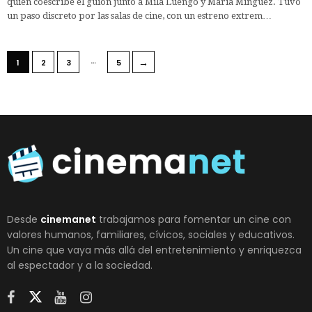
quien coescribe el guion junto a Mila Luengo y María Mínguez. Tuvo
un paso discreto por las salas de cine, con un estreno extrem…
…
→
1
2
3
5
Desde
cinemanet
trabajamos para fomentar un cine con
valores humanos, familiares, cívicos, sociales y educativos.
Un cine que vaya más allá del entretenimiento y enriquezca
al espectador y a la sociedad.