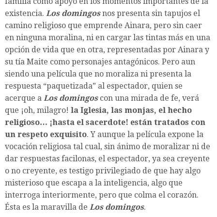
familia como apoyo en los momentos importantes de la
existencia.
Los domingos
nos presenta sin tapujos el
camino religioso que emprende Ainara, pero sin caer
en ninguna moralina, ni en cargar las tintas más en una
opción de vida que en otra, representadas por Ainara y
su tía Maite como personajes antagónicos. Pero aun
siendo una película que no moraliza ni presenta la
respuesta “paquetizada” al espectador, quien se
acerque a
Los domingos
con una mirada de fe, verá
que ¡oh, milagro!
la Iglesia, las monjas, el hecho
religioso… ¡hasta el sacerdote! están tratados con
un respeto exquisito
. Y aunque la película expone la
vocación religiosa tal cual, sin ánimo de moralizar ni de
dar respuestas facilonas, el espectador, ya sea creyente
o no creyente, es testigo privilegiado de que hay algo
misterioso que escapa a la inteligencia, algo que
interroga interiormente, pero que colma el corazón.
Ésta es la maravilla de
Los domingos
.