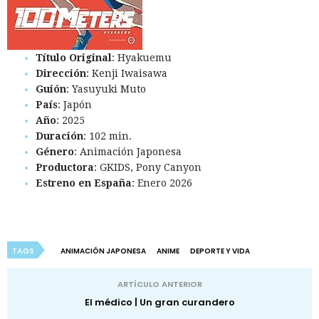
Título Original
: Hyakuemu
Dirección
: Kenji Iwaisawa
Guión
: Yasuyuki Muto
País
: Japón
Año
: 2025
Duración
: 102 min.
Género
: Animación Japonesa
Productora
: GKIDS, Pony Canyon
Estreno en España
: Enero 2026
TAGS
ANIMACIÓN JAPONESA
ANIME
DEPORTE Y VIDA
ARTÍCULO ANTERIOR
El médico | Un gran curandero