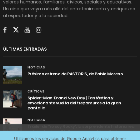
valores humanos, familiares, cívicos, sociales y educativos.
Un cine que vaya más allá del entretenimiento y enriquezca
al espectador y a la sociedad.
ÚLTIMAS ENTRADAS
NOTICIAS
Próximo estreno de PASTORIS, de Pablo Moreno
CRÍTICAS
Spider-Man: Brand New Day | Fantástica y
emocionante vuelta del trepamuros a la gran
pantalla
NOTICIAS
Tráiler de ‘Yo soy Rocky’, la sorprendente historia real
detrás de cómo Stallone se convirtió en Rocky
Utilizamos cookies anónimas de terceros para analizar el
Utilizamos los servicios de Google Analytics para obtener