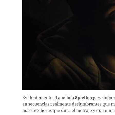
Evidentemente el apellido
Spielberg
es sinóni
en secuencias realmente deslumbrantes que man
más de 2 horas que dura el metraje y que nunc