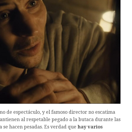
mo de espectáculo, y el famoso director no escatima
tienen al respetable pegado a la butaca durante las
a se hacen pesadas. Es verdad que
hay varios