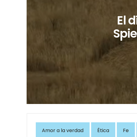
El 
Spie
Amor a la verdad
Ética
Fe