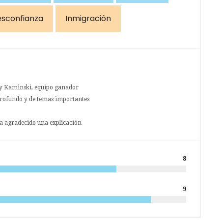
sconfianza
Inmigración
 y Kaminski, equipo ganador
 profundo y de temas importantes
ría agradecido una explicación
8
9