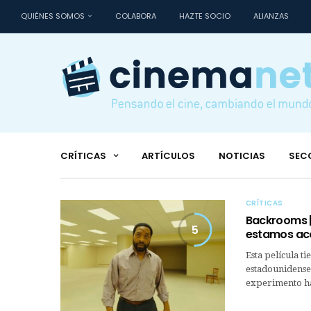
QUIÉNES SOMOS
COLABORA
HAZTE SOCIO
ALIANZAS
CRÍTICAS
ARTÍCULOS
NOTICIAS
SEC
CRÍTICAS
Backrooms | 
5
estamos ac
Esta película t
estadounidense 
experimento h