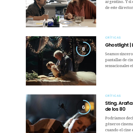
argentino. Y si
de este directo
CRÍTICAS
Ghostlight |
8
Seamos sinceros
pantallas de ci
sensacionales e
CRÍTICAS
Sting. Araña
6
de los 80
Podríamos decir
géneros cinemat
cuando el cine 