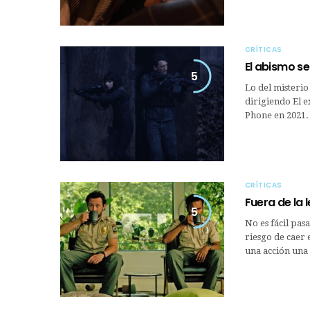
CRÍTICAS
El abismo se
5
Lo del misterio
dirigiendo El e
Phone en 2021.
CRÍTICAS
Fuera de la 
5
No es fácil pas
riesgo de caer 
una acción una 