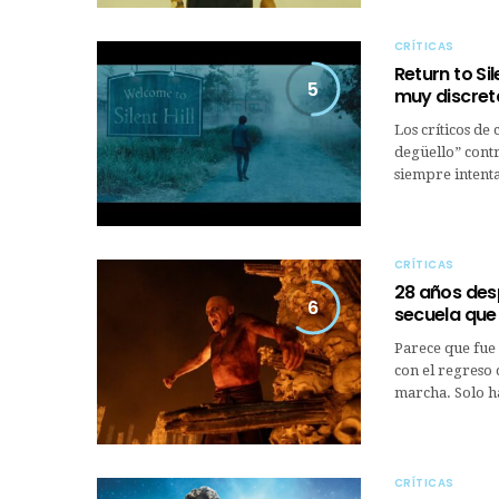
CRÍTICAS
Return to Si
5
muy discret
Los críticos de
degüello” contra
siempre intent
CRÍTICAS
28 años desp
6
secuela que 
Parece que fue 
con el regreso 
marcha. Solo h
CRÍTICAS