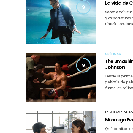
La vida de C
9
Sacar a reluci
y expectativas 
Chuck nos dar
CRÍTICAS
The Smashi
9
Johnson
Desde la primer
película de pel
firma, en solit
LA MIRADA DE J
Mi amiga Ev
Qué bonitas son 