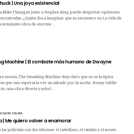
huck | Una joya existencial
r a Mike Flanagan junto a Stephen King puede despertar opiniones
encontradas. ¿Quién iba a imaginar que su encuentro en La vida de
ía semejante obra de enorme…
ng Machine | El combate más humano de Dwayne
a escena, The Smashing Machine deja claro que no es la típica
eas que uno esperaría ver un sábado por la noche. Benny Safdie
ario, una obra directa y sobri…
OAQUÍN CELMA
a | Me quiero volver a enamorar
las películas con dos idiomas: el castellano, el catalán y el acento