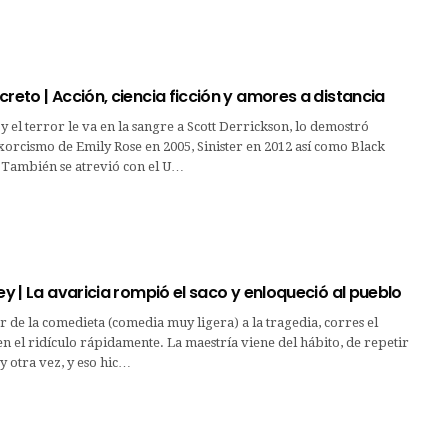
creto | Acción, ciencia ficción y amores a distancia
 y el terror le va en la sangre a Scott Derrickson, lo demostró
xorcismo de Emily Rose en 2005, Sinister en 2012 así como Black
 También se atrevió con el U…
ley | La avaricia rompió el saco y enloqueció al pueblo
ar de la comedieta (comedia muy ligera) a la tragedia, corres el
en el ridículo rápidamente. La maestría viene del hábito, de repetir
y otra vez, y eso hic…