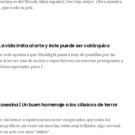
 encima es del Woody Allen español, Cesc Gay, mejor. Obra maestra
r, que rodó su pelí…
 La vida imita al arte y éste puede ser catárquico
: todo apunta a que Ghostlight pasará muy de puntillas por las
ne al no ser cine de acción o superhéroes con enorme presupuesto y
fectos especiales, pero l…
 asesina | Un buen homenaje a los clásicos de terror
, sin temor a equivocarnos ni ser exagerados, que todos los
ográficos, así como sus mezclas, están muy trillados, algo normal
es un arte con unos “añitos” …