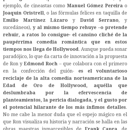
ejemplo, de cineastas como
Manuel Gómez Pereira
o
Joaquin Oristrell
, o las fórmulas felices en taquilla de
Emilio Martínez Lázaro
y
David Serrano
, y
sucedáneos),
y al mismo tiempo rehuye –o pretende
rehuir, a ratos lo consigue- el cansino cliché de la
paupérrima comedia romántica que en estos
tiempos nos llega de Hollywood
. Aunque pueda sonar
paradójico, lo que da carta de innovación a la propuesta
de Ron y
Edmond Roch
– que colabora con el primero
en la confección del guión-
es el voluntarioso
reciclaje de la alta comedia norteamericana de la
Edad de Oro de Hollywood, aquélla que
deslumbraba por la efervescencia de
planteamientos, la pericia dialogada, y el gusto por
el potencial hilarante de los más ínfimos detalles
.
No me cabe la menor duda que el espejo mágico en el
que Ron visualiza su historia y narración se halla en las
obras maestras inmarcesibles de
Frank Capra
, de