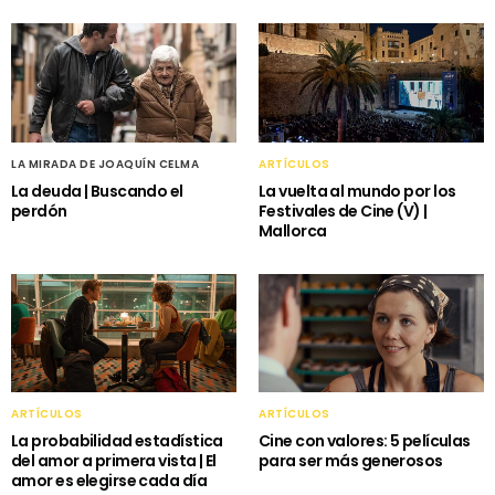
LA MIRADA DE JOAQUÍN CELMA
ARTÍCULOS
La deuda | Buscando el
La vuelta al mundo por los
perdón
Festivales de Cine (V) |
Mallorca
ARTÍCULOS
ARTÍCULOS
La probabilidad estadística
Cine con valores: 5 películas
del amor a primera vista | El
para ser más generosos
amor es elegirse cada día