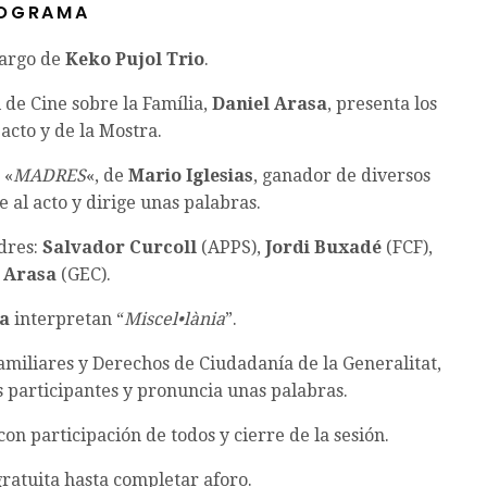
O G R A M A
cargo de
Keko Pujol Trio
.
 de Cine sobre la Família,
Daniel Arasa
, presenta los
 acto y de la Mostra.
 «
MADRES
«, de
Mario Iglesias
, ganador de diversos
e al acto y dirige unas palabras.
dres:
Salvador Curcoll
(APPS),
Jordi Buxadé
(FCF),
 Arasa
(GEC).
a
interpretan “
Miscel•lània
”.
Familiares y Derechos de Ciudadanía de la Generalitat,
s participantes y pronuncia unas palabras.
con participación de todos y cierre de la sesión.
 gratuita hasta completar aforo.