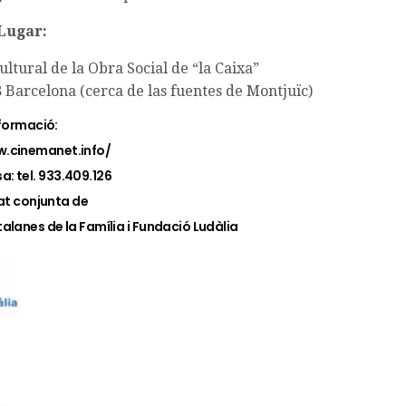
Lugar:
ultural de la Obra Social de “la Caixa”
 Barcelona (cerca de las fuentes de Montjuïc)
formació:
w.cinemanet.info/
a: tel. 933.409.126
at conjunta de
lanes de la Família i Fundació Ludàlia