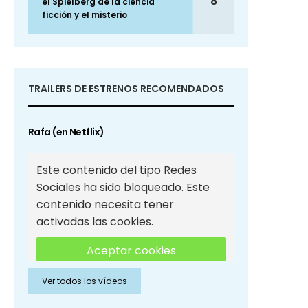
8
el Spielberg de la ciencia
ficción y el misterio
TRAILERS DE ESTRENOS RECOMENDADOS
Rafa (en Netflix)
Este contenido del tipo Redes
Sociales ha sido bloqueado. Este
contenido necesita tener
activadas las cookies.
Aceptar cookies
Ver todos los vídeos
Aceptar cookies de Redes
Sociales