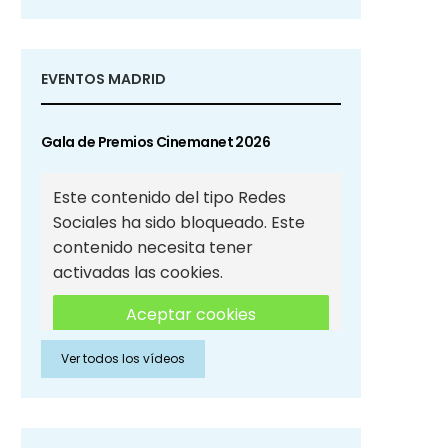
EVENTOS MADRID
Gala de Premios Cinemanet 2026
Este contenido del tipo Redes
Sociales ha sido bloqueado. Este
contenido necesita tener
activadas las cookies.
Aceptar cookies
Ver todos los vídeos
Aceptar cookies de Redes
Sociales