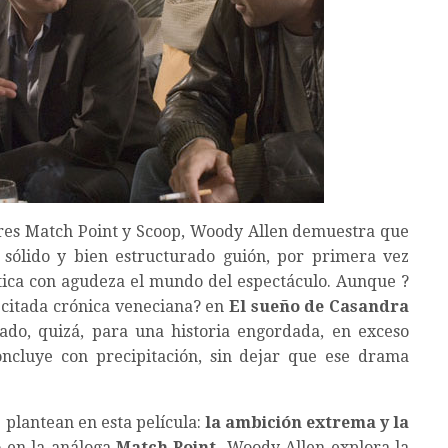
ores Match Point y Scoop, Woody Allen demuestra que
sólido y bien estructurado guión, por primera vez
rítica con agudeza el mundo del espectáculo. Aunque ?
u citada crónica veneciana? en
El sueño de Casandra
ado, quizá, para una historia engordada, en exceso
oncluye con precipitación, sin dejar que ese drama
 plantean en esta película:
la ambición extrema y la
o en la análoga
Match Point,
Woody Allen explora la