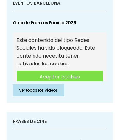
EVENTOS BARCELONA
Gala de Premios Familia 2026
Este contenido del tipo Redes
Sociales ha sido bloqueado. Este
contenido necesita tener
activadas las cookies.
Aceptar cookies
Ver todos los vídeos
Aceptar cookies de Redes
Sociales
FRASES DE CINE