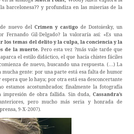
la barcelonesa?? y profundiza en las miserias de la
y de nuevo del
Crimen y castigo
de Dostoiesky, un
sor Fernando Gil-Delgado? la valoraría así: «Es una
los temas del delito y la culpa, la conciencia y la
és de la muerte.
Pero esta vez ?más vale tarde que
parca el estilo didáctico, el que hacía chistes fáciles
comienza de nuevo, buscando una respuesta. (…) La
a mucha gente: por una parte está esa falta de humor
r espera que lo haya; por otra está esa desconcertante
no estamos acostumbrados; finalmente la fotografía
 impresión de obra fallida. Sin duda,
Cassandra’s
nteriores, pero mucho más seria y honrada de
prensa, 9-X-2007).