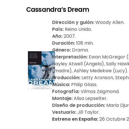
Cassandra’s Dream
Dirección y guión:
Woody Allen.
País:
Reino Unido.
Año:
2007.
Duración:
108 min.
Género:
Drama.
Interpretación:
Ewan McGregor (Ia
Hayley Atwell (Angela), Sally Hawk
(madre), Ashley Medekwe (Lucy).
Producción:
Letty Aronson, Step
Música:
Philip Glass.
Fotografía:
Vilmos Zsigmond.
Montaje:
Alisa Lepselter.
Diseño de producción:
Maria Djur
Vestuario:
Jill Taylor.
Estreno en España:
26 Octubre 