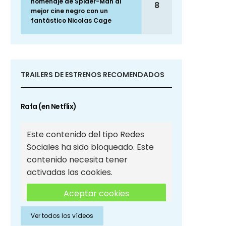
homenaje de Spider-Man al
8
mejor cine negro con un
fantástico Nicolas Cage
TRAILERS DE ESTRENOS RECOMENDADOS
Rafa (en Netflix)
Este contenido del tipo Redes
Sociales ha sido bloqueado. Este
contenido necesita tener
activadas las cookies.
Aceptar cookies
Ver todos los vídeos
Aceptar cookies de Redes
Sociales