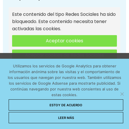
Este contenido del tipo Redes Sociales ha sido
bloqueado. Este contenido necesita tener
activadas las cookies.
Aceptar cookies
Aceptar cookies de Redes Sociales
Utilizamos cookies anónimas de terceros para analizar el
Utilizamos los servicios de Google Analytics para obtener
tráfico web que recibimos y conocer los servicios que
información anónima sobre las visitas y el comportamiento de
Ver todos los vídeos
más os interesan. Puede cambiar las preferencias y
los usuarios que navegan por nuestra web. También utilizamos
obtener más información sobre las cookies que
los servicios de Google Adsense para mostrarte publicidad. Si
continúas navegando por nuestra web consientes al uso de
utilizamos en nuestra
Política de cookies
estas cookies.
EVENTOS MADRID
Aceptar cookies
ESTOY DE ACUERDO
No permitir cookies
LEER MÁS
Gala de Premios Cinemanet 2026