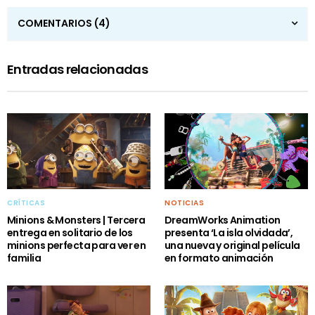
COMENTARIOS
(4)
Entradas relacionadas
CRÍTICAS
NOTICIAS
Minions & Monsters | Tercera
DreamWorks Animation
entrega en solitario de los
presenta ‘La isla olvidada’,
minions perfecta para ver en
una nueva y original película
familia
en formato animación