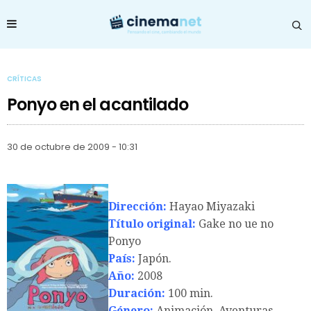
CRÍTICAS
Ponyo en el acantilado
30 de octubre de 2009 - 10:31
Dirección:
Hayao Miyazaki
Título original:
Gake no ue no
Ponyo
País:
Japón.
Año:
2008
Duración:
100 min.
Género:
Animación, Aventuras