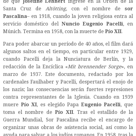
de que
Josefine Lehnert
ingrese en la Orden de la
Santa Cruz de
Altötting
, con el nombre de
sor
Pascalina
– en 1918, cuando la joven religiosa entra al
servicio doméstico del
Nuncio Eugenio Pacelli
, en
Múnich. Termina en 1958, con la muerte de
Pío XII
.
Para poder abarcar un período de 40 años, el film dará
algunos saltos en el tiempo, en particular entre 1929,
cuando Pacelli deja la Nunciatura de Berlín, y la
redacción de la Encíclica «
Mit brennender Sorge
», en
marzo de 1937. Este documento, redactado por los
cardenales Faulhaber y Pacelli, despertará el enojo de
los nazis; las consecuencias serán fuertes represiones
contra representantes de la Iglesia. Cuando en 1939
muere
Pío XI
, es elegido Papa
Eugenio Pacelli
, que
toma el nombre de
Pío XII
. Tras el estallido de la
Guerra Mundial, Sor Pascalina recibe el encargo de
organizar unas obras de asistencia social, así como la
ayuda para salvar a los judíos romanos. En 1958, tras la