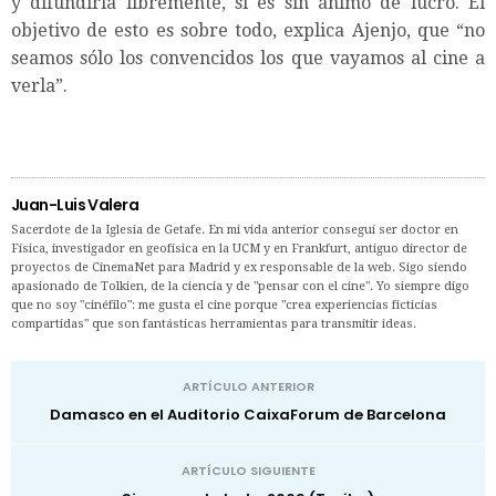
y difundirla libremente, si es sin ánimo de lucro. El
objetivo de esto es sobre todo, explica Ajenjo, que “no
seamos sólo los convencidos los que vayamos al cine a
verla”.
Juan-Luis Valera
Sacerdote de la Iglesia de Getafe. En mi vida anterior conseguí ser doctor en
Física, investigador en geofísica en la UCM y en Frankfurt, antiguo director de
proyectos de CinemaNet para Madrid y ex responsable de la web. Sigo siendo
apasionado de Tolkien, de la ciencia y de "pensar con el cine". Yo siempre digo
que no soy "cinéfilo": me gusta el cine porque "crea experiencias ficticias
compartidas" que son fantásticas herramientas para transmitir ideas.
ARTÍCULO ANTERIOR
Damasco en el Auditorio CaixaForum de Barcelona
ARTÍCULO SIGUIENTE