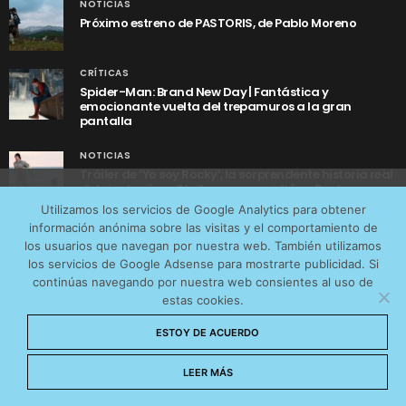
NOTICIAS
Próximo estreno de PASTORIS, de Pablo Moreno
CRÍTICAS
Spider-Man: Brand New Day | Fantástica y
emocionante vuelta del trepamuros a la gran
pantalla
NOTICIAS
Tráiler de ‘Yo soy Rocky’, la sorprendente historia real
detrás de cómo Stallone se convirtió en Rocky
Utilizamos cookies anónimas de terceros para analizar el
Utilizamos los servicios de Google Analytics para obtener
tráfico web que recibimos y conocer los servicios que
información anónima sobre las visitas y el comportamiento de
más os interesan. Puede cambiar las preferencias y
los usuarios que navegan por nuestra web. También utilizamos
obtener más información sobre las cookies que
los servicios de Google Adsense para mostrarte publicidad. Si
continúas navegando por nuestra web consientes al uso de
utilizamos en nuestra
Política de cookies
estas cookies.
AVISO LEGAL
CONTACTO
POLÍTICA DE COOKIES
Aceptar cookies
ESTOY DE ACUERDO
POLÍTICA DE PRIVACIDAD
© 2026 CinemaNet. Designed by
Prestigia
.
No permitir cookies
LEER MÁS