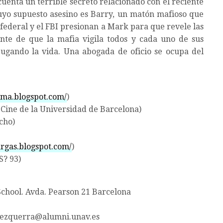
uenta un terrible secreto relacionado con el reciente
cuyo supuesto asesino es Barry, un matón mafioso que
al federal y el FBI presionan a Mark para que revele las
ente de que la mafia vigila todos y cada uno de sus
jugando la vida. Una abogada de oficio se ocupa del
ema.blogspot.com/
)
 Cine de la Universidad de Barcelona)
cho)
argas.blogspot.com/
)
S? 93)
School. Avda. Pearson 21 Barcelona
jvezquerra@alumni.unav.es