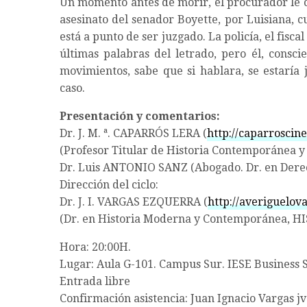
Un momento antes de morir, el procurador le c
asesinato del senador Boyette, por Luisiana, 
está a punto de ser juzgado. La policía, el fisc
últimas palabras del letrado, pero él, consci
movimientos, sabe que si hablara, se estaría 
caso.
Presentación y comentarios:
Dr. J. M. ª. CAPARRÓS LERA (
http://caparroscin
(Profesor Titular de Historia Contemporánea y
Dr. Luis ANTONIO SANZ (Abogado. Dr. en Dere
Dirección del ciclo:
Dr. J. I. VARGAS EZQUERRA (
http://averiguelov
(Dr. en Historia Moderna y Contemporánea, HI
Hora: 20:00H.
Lugar: Aula G-101. Campus Sur. IESE Business 
Entrada libre
Confirmación asistencia: Juan Ignacio Vargas 