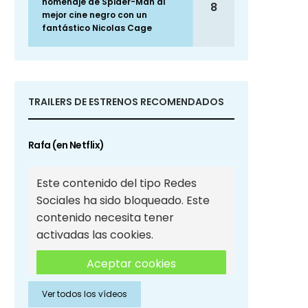
homenaje de Spider-Man al
8
mejor cine negro con un
fantástico Nicolas Cage
TRAILERS DE ESTRENOS RECOMENDADOS
Rafa (en Netflix)
Este contenido del tipo Redes
Sociales ha sido bloqueado. Este
contenido necesita tener
activadas las cookies.
Aceptar cookies
Ver todos los vídeos
Aceptar cookies de Redes
Sociales