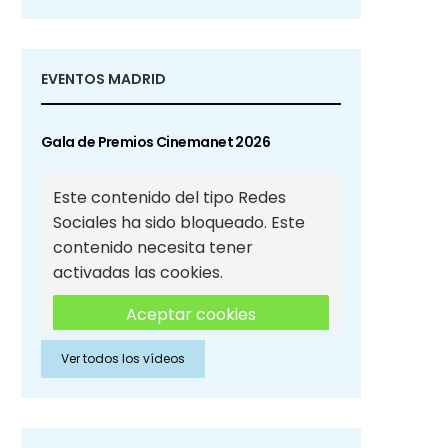
EVENTOS MADRID
Gala de Premios Cinemanet 2026
Este contenido del tipo Redes
Sociales ha sido bloqueado. Este
contenido necesita tener
activadas las cookies.
Aceptar cookies
Ver todos los vídeos
Aceptar cookies de Redes
Sociales