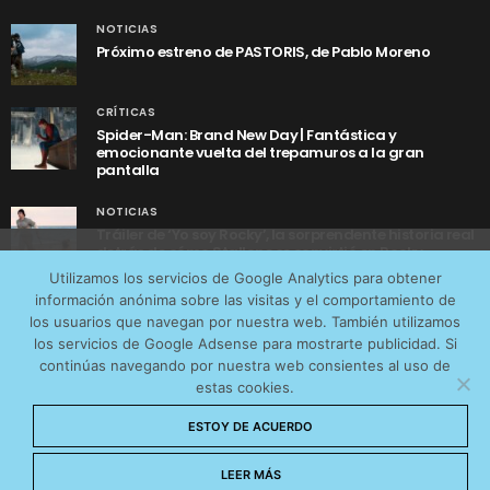
NOTICIAS
Próximo estreno de PASTORIS, de Pablo Moreno
CRÍTICAS
Spider-Man: Brand New Day | Fantástica y
emocionante vuelta del trepamuros a la gran
pantalla
NOTICIAS
Tráiler de ‘Yo soy Rocky’, la sorprendente historia real
detrás de cómo Stallone se convirtió en Rocky
Utilizamos cookies anónimas de terceros para analizar el
Utilizamos los servicios de Google Analytics para obtener
tráfico web que recibimos y conocer los servicios que
información anónima sobre las visitas y el comportamiento de
más os interesan. Puede cambiar las preferencias y
los usuarios que navegan por nuestra web. También utilizamos
obtener más información sobre las cookies que
los servicios de Google Adsense para mostrarte publicidad. Si
continúas navegando por nuestra web consientes al uso de
utilizamos en nuestra
Política de cookies
estas cookies.
AVISO LEGAL
CONTACTO
POLÍTICA DE COOKIES
Aceptar cookies
ESTOY DE ACUERDO
POLÍTICA DE PRIVACIDAD
© 2026 CinemaNet. Designed by
Prestigia
.
No permitir cookies
LEER MÁS